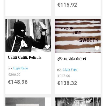
€
115.92
Catiti-Catiti. Película
¿Es tu vida dulce?
por
Ligia Pape
por
Ligia Pape
€
266.00
€
247.00
€
148.96
€
138.32