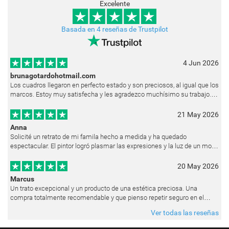
Excelente
Basada en 4 reseñas de Trustpilot
4 Jun 2026
brunagotardohotmail.com
Los cuadros llegaron en perfecto estado y son preciosos, al igual que los
marcos. Estoy muy satisfecha y les agradezco muchísimo su trabajo.
Ya están colgados en las paredes de mi casa. He recibido muchos e
21 May 2026
Anna
Solicité un retrato de mi famila hecho a medida y ha quedado
espectacular. El pintor logró plasmar las expresiones y la luz de un modo
muy natural, como si hubiera estado pintando en vivo. Siempre que les p
20 May 2026
Marcus
Un trato excepcional y un producto de una estética preciosa. Una
compra totalmente recomendable y que pienso repetir seguro en el
futuro.
Ver todas las reseñas