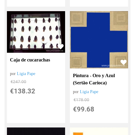
Caja de cucarachas
por
Ligia Pape
Pintura - Oro y Azul
€
247.00
(Sertão Carioca)
€
138.32
por
Ligia Pape
€
178.00
€
99.68