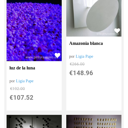
Amazonia blanca
por
Ligia Pape
€
266.00
luz de la luna
€
148.96
por
Ligia Pape
€
192.00
€
107.52