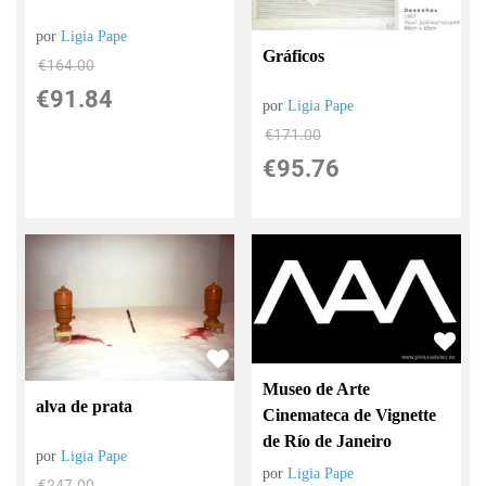
por
Ligia Pape
Gráficos
€
164.00
€
91.84
por
Ligia Pape
€
171.00
€
95.76
Museo de Arte
alva de prata
Cinemateca de Vignette
de Río de Janeiro
por
Ligia Pape
por
Ligia Pape
€
247.00