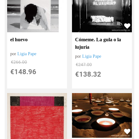
el huevo
Cómeme. La gula o la
lujuria
por
Ligia Pape
por
Ligia Pape
€
266.00
€
247.00
€
148.96
€
138.32