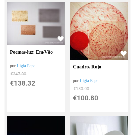
Poemas-luz: Em/Vão
por
Ligia Pape
Cuadro. Rojo
€
247.00
por
Ligia Pape
€
138.32
€
180.00
€
100.80