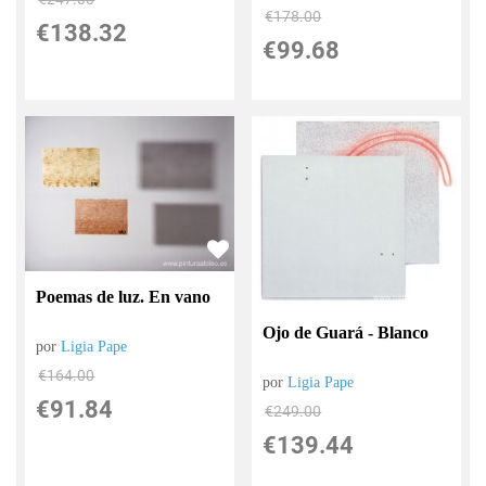
€
178.00
€
138.32
€
99.68
Poemas de luz. En vano
Ojo de Guará - Blanco
por
Ligia Pape
€
164.00
por
Ligia Pape
€
91.84
€
249.00
€
139.44