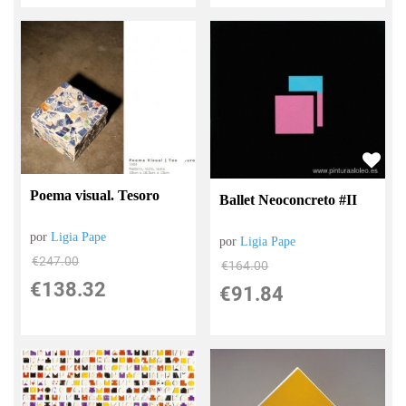
Poema visual. Tesoro
Ballet Neoconcreto #II
por
Ligia Pape
por
Ligia Pape
€
247.00
€
164.00
€
138.32
€
91.84