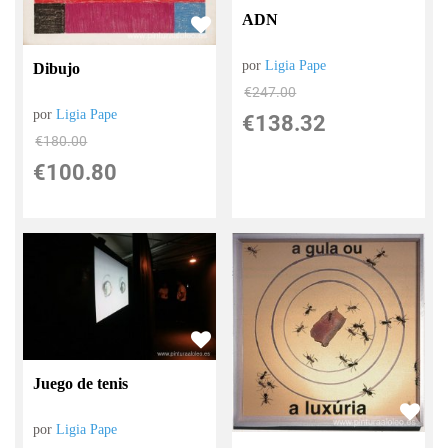
ADN
por
Ligia Pape
Dibujo
€
247.00
por
Ligia Pape
€
138.32
€
180.00
€
100.80
Juego de tenis
por
Ligia Pape