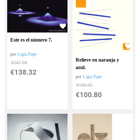
Este es el número 7.
por
Ligia Pape
Relieve en naranja y
€
247.00
azul.
€
138.32
por
Ligia Pape
€
180.00
€
100.80