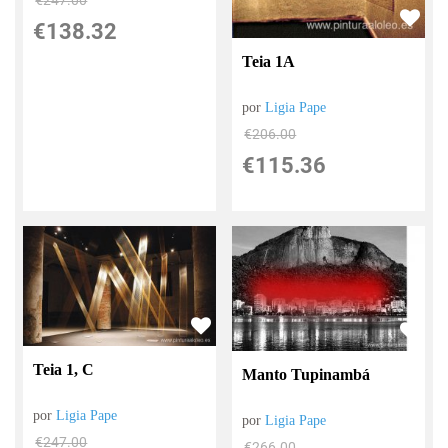
€
138.32
Teia 1A
por
Ligia Pape
€
206.00
€
115.36
Teia 1, C
Manto Tupinambá
por
Ligia Pape
por
Ligia Pape
€
247.00
€
266.00