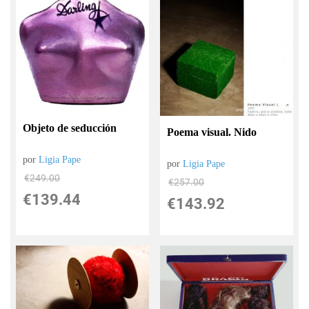
Objeto de seducción
Poema visual. Nido
por
Ligia Pape
por
Ligia Pape
€
249.00
€
257.00
€
139.44
€
143.92