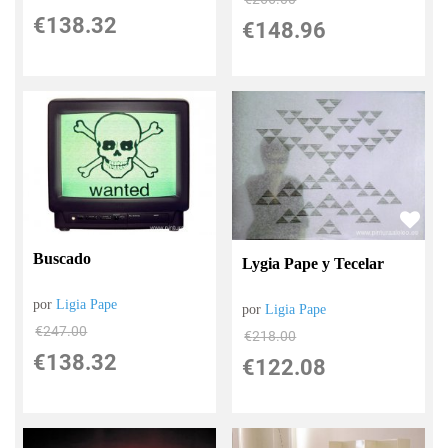
€
138.32
€
148.96
Buscado
Lygia Pape y Tecelar
por
Ligia Pape
por
Ligia Pape
€
247.00
€
218.00
€
138.32
€
122.08