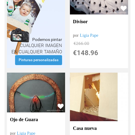
Divisor
por
Ligia Pape
Podemos pintar
€
266.00
CUALQUIER IMAGEN
€
148.96
EN CUALQUIER TAMAÑO
Pinturas personalizadas
Ojo de Guara
Casa nueva
por
Ligia Pape