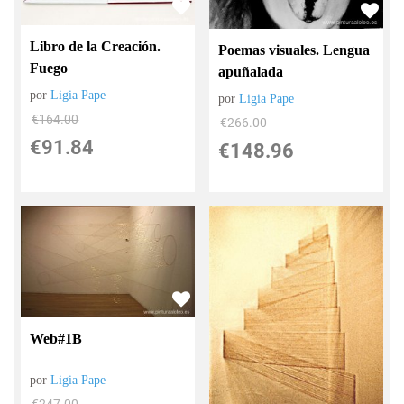
Libro de la Creación.
Poemas visuales. Lengua
Fuego
apuñalada
por
Ligia Pape
por
Ligia Pape
€
164.00
€
266.00
€
91.84
€
148.96
Web#1B
por
Ligia Pape
€
247.00