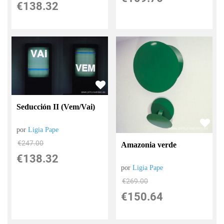
€
138.32
Seducción II (Vem/Vai)
por
Ligia Pape
€
247.00
Amazonia verde
€
138.32
por
Ligia Pape
€
269.00
€
150.64