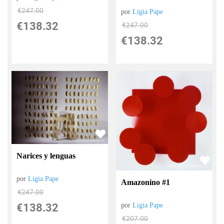
€
247.00
por
Ligia Pape
€
138.32
€
247.00
€
138.32
Narices y lenguas
por
Ligia Pape
Amazonino #1
€
247.00
€
138.32
por
Ligia Pape
€
207.00