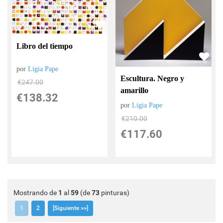
Libro del tiempo
por
Ligia Pape
Escultura. Negro y
€
247.00
amarillo
€
138.32
por
Ligia Pape
€
210.00
€
117.60
Mostrando de
1
al
59
(de
73
pinturas)
1
2
[Siguiente >>]