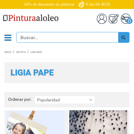
44% de descuento en pinturas
0
día
04:46:03
0
INICIO
ARTISTA
LIGIA PAPE
LIGIA PAPE
Ordenar
Ordenar por:
Popularidad
por: