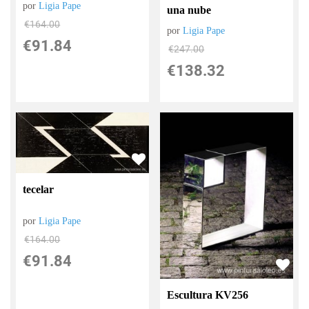
por
Ligia Pape
una nube
€
164.00
por
Ligia Pape
€
91.84
€
247.00
€
138.32
tecelar
por
Ligia Pape
€
164.00
€
91.84
Escultura KV256