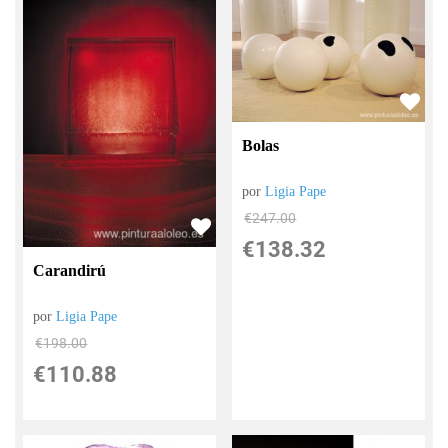
Bolas
por
Ligia Pape
€
247.00
€
138.32
Carandirú
por
Ligia Pape
€
198.00
€
110.88