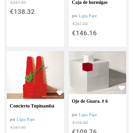
Caja de hormigas
€
247.00
€
138.32
por
Ligia Pape
€
261.00
€
146.16
Ojo de Guara. # 6
Concierto Tupinambá
por
Ligia Pape
por
Ligia Pape
€
196.00
€
247.00
€
109.76