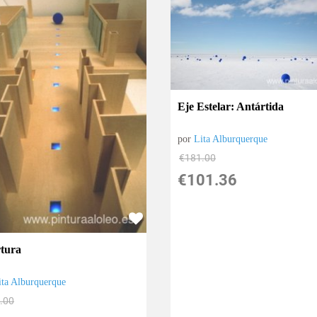
Eje Estelar: Antártida
por
Lita Alburquerque
€
181.00
€
101.36
tura
ita Alburquerque
.00