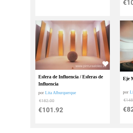
€
1
Esfera de Influencia / Esferas de
Eje 
Influencia
por
L
por
Lita Alburquerque
€
148
€
182.00
€
8
€
101.92