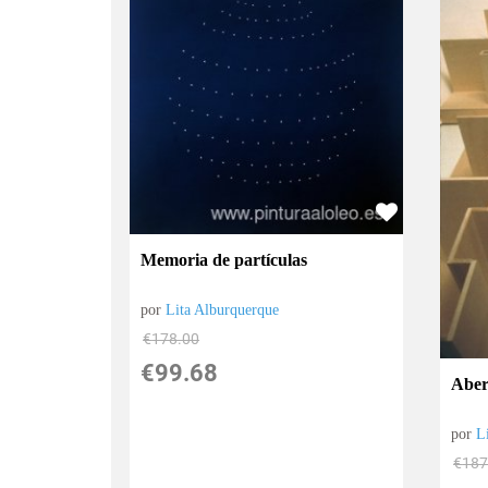
Memoria de partículas
por
Lita Alburquerque
€
178.00
€
99.68
Aber
por
L
€
187