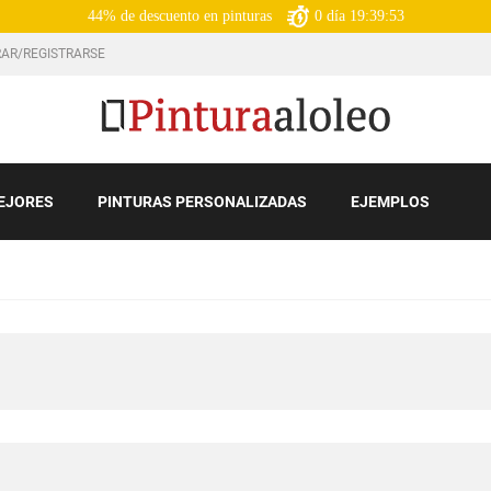
44% de descuento en pinturas
0
día
19:39:52
AR/REGISTRARSE
EJORES
PINTURAS PERSONALIZADAS
EJEMPLOS