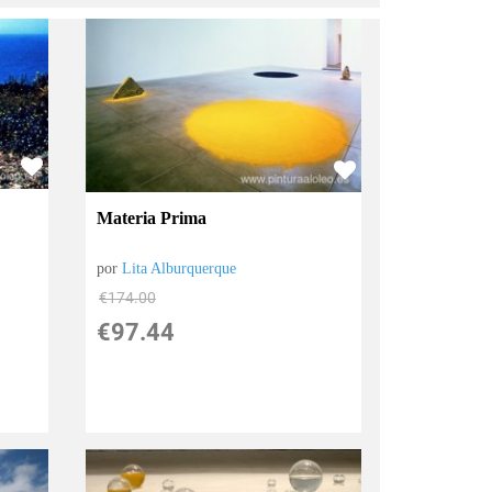
Materia Prima
por
Lita Alburquerque
€
174.00
€
97.44