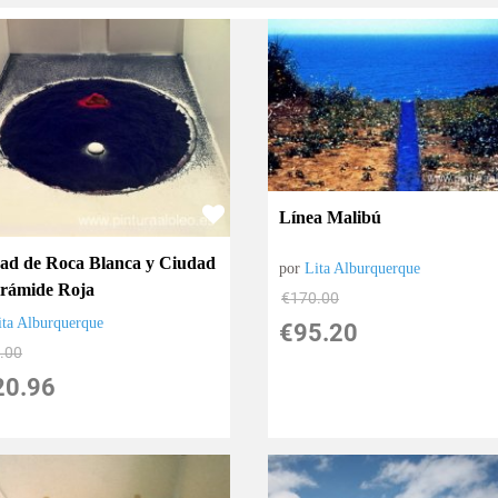
Línea Malibú
ad de Roca Blanca y Ciudad
por
Lita Alburquerque
irámide Roja
€
170.00
ita Alburquerque
€
95.20
.00
20.96