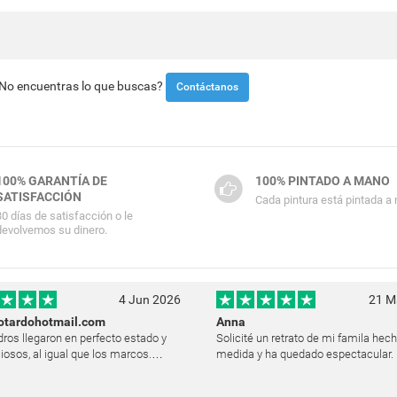
¿No encuentras lo que buscas?
Contáctanos
100% GARANTÍA DE
100% PINTADO A MANO
SATISFACCIÓN
Cada pintura está pintada a
30 días de satisfacción o le
devolvemos su dinero.
4 Jun 2026
21 M
otardohotmail.com
Anna
ros llegaron en perfecto estado y
Solicité un retrato de mi famila hec
iosos, al igual que los marcos.
medida y ha quedado espectacular. E
y satisfecha y les agradezco
logró plasmar las expresiones y la l
o su trabajo. Ya están colgados en
modo muy natural, como si hubiera