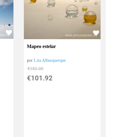
Mapeo estelar
por
Lita Alburquerque
€
182.00
€
101.92