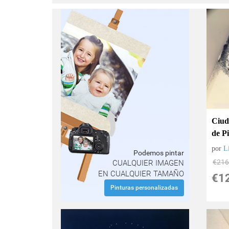
Ciud
de P
por
L
Podemos pintar
€
216
CUALQUIER IMAGEN
EN CUALQUIER TAMAÑO
€
1
Pinturas personalizadas