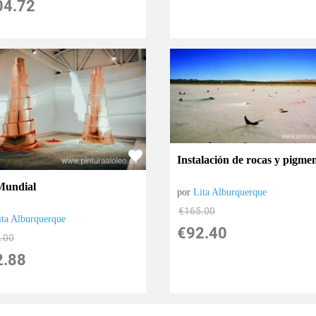
04.72
Instalación de rocas y pigme
Mundial
por
Lita Alburquerque
€
165.00
ita Alburquerque
€
92.40
.00
2.88