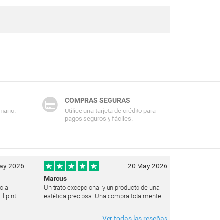
COMPRAS SEGURAS
 mano.
Utilice una tarjeta de crédito para
pagos seguros y fáciles.
ay 2026
20 May 2026
Marcus
ho a
Un trato excepcional y un producto de una
l pintor
estética preciosa. Una compra totalmente
uz de un
recomendable y que pienso repetir seguro
 estado
en el futuro.
Ver todas las reseñas