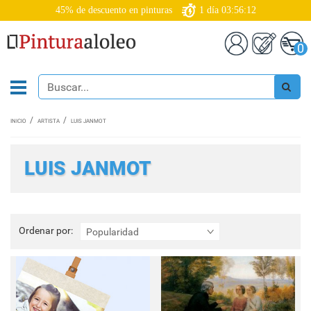
45% de descuento en pinturas
1
día
03:56:11
0
INICIO
ARTISTA
LUIS JANMOT
LUIS JANMOT
Ordenar
Ordenar por:
Popularidad
por: