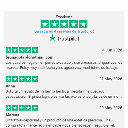
Excelente
Basada en 4 reseñas de Trustpilot
4 Jun 2026
brunagotardohotmail.com
Los cuadros llegaron en perfecto estado y son preciosos, al igual que los
marcos. Estoy muy satisfecha y les agradezco muchísimo su trabajo.
Ya están colgados en las paredes de mi casa. He recibido muchos e
21 May 2026
Anna
Solicité un retrato de mi famila hecho a medida y ha quedado
espectacular. El pintor logró plasmar las expresiones y la luz de un modo
muy natural, como si hubiera estado pintando en vivo. Siempre que les p
20 May 2026
Marcus
Un trato excepcional y un producto de una estética preciosa. Una
compra totalmente recomendable y que pienso repetir seguro en el