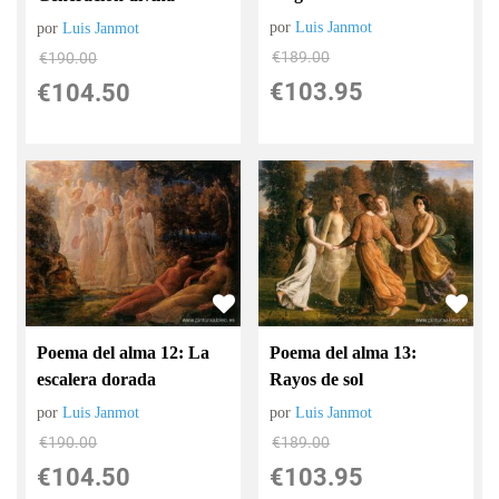
por
Luis Janmot
por
Luis Janmot
€
189.00
€
190.00
€
103.95
€
104.50
Poema del alma 12: La
Poema del alma 13:
escalera dorada
Rayos de sol
por
Luis Janmot
por
Luis Janmot
€
190.00
€
189.00
€
104.50
€
103.95