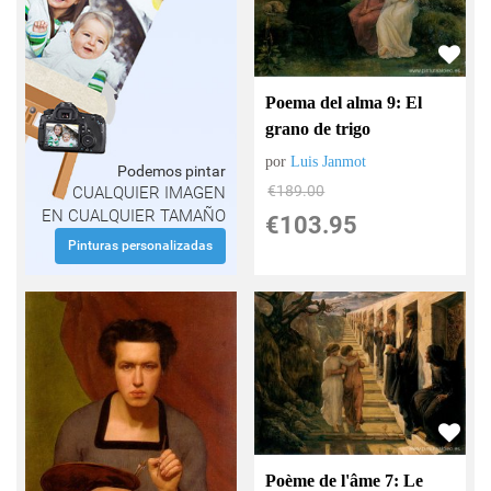
Poema del alma 9: El
grano de trigo
por
Luis Janmot
Podemos pintar
€
189.00
CUALQUIER IMAGEN
EN CUALQUIER TAMAÑO
€
103.95
Pinturas personalizadas
Poème de l'âme 7: Le