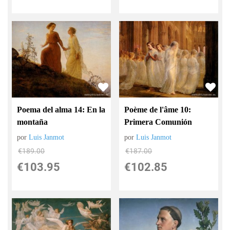
Poema del alma 14: En la
Poème de l'âme 10:
montaña
Primera Comunión
por
Luis Janmot
por
Luis Janmot
€
189.00
€
187.00
€
103.95
€
102.85