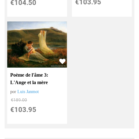
€
103.95
€
104.50
Poème de l'âme 3:
L'Ange et la mère
por
Luis Janmot
€
189.00
€
103.95