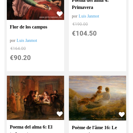
Poema del alma 4:
Primavera
por
Luis Janmot
€
190.00
Flor de los campos
€
104.50
por
Luis Janmot
€
164.00
€
90.20
Poema del alma 6: El
Poème de l'âme 16: Le