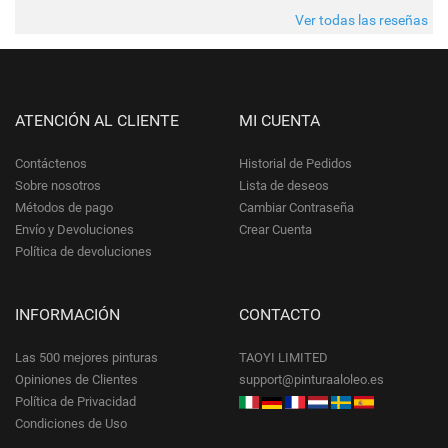
futuro.
Ver todas las reseñas
ATENCIÓN AL CLIENTE
MI CUENTA
Contáctenos
Historial de Pedidos
Sobre nosotros
Lista de deseos
Métodos de pago
Cambiar Contraseña
Envío y Devoluciones
Crear Cuenta
Política de devoluciones
INFORMACIÓN
CONTACTO
Las 500 mejores pinturas
TAOYI LIMITED
Opiniones de Clientes
support@pinturaaloleo.es
Política de Privacidad
Condiciones de Uso