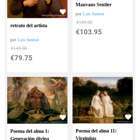
Mauvaus Sentier
por
Luis Janmot
€
189.00
retrato del artista
€
103.95
por
Luis Janmot
€
145.00
€
79.75
Poema del alma 11:
Poema del alma 1:
Virginitas
Generación divina