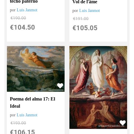
techo paterno
Vol de l'âme
por
Luis Janmot
por
Luis Janmot
€
190.00
€
191.00
€
104.50
€
105.05
Poema del alma 17: El
Ideal
por
Luis Janmot
€
193.00
€
106.15