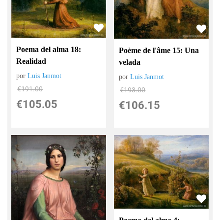
Poema del alma 18:
Poème de l'âme 15: Una
Realidad
velada
por
Luis Janmot
por
Luis Janmot
€
191.00
€
193.00
€
105.05
€
106.15