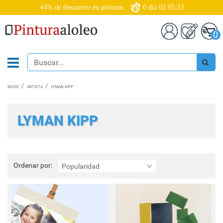
44% de descuento en pinturas
0
día
02:05:22
0
INICIO
ARTISTA
LYMAN KIPP
LYMAN KIPP
Ordenar
Ordenar por:
Popularidad
por: