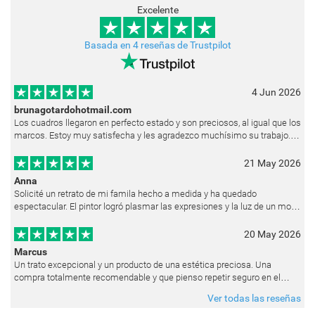
Excelente
Basada en 4 reseñas de Trustpilot
4 Jun 2026
brunagotardohotmail.com
Los cuadros llegaron en perfecto estado y son preciosos, al igual que los
marcos. Estoy muy satisfecha y les agradezco muchísimo su trabajo.
Ya están colgados en las paredes de mi casa. He recibido muchos e
21 May 2026
Anna
Solicité un retrato de mi famila hecho a medida y ha quedado
espectacular. El pintor logró plasmar las expresiones y la luz de un modo
muy natural, como si hubiera estado pintando en vivo. Siempre que les p
20 May 2026
Marcus
Un trato excepcional y un producto de una estética preciosa. Una
compra totalmente recomendable y que pienso repetir seguro en el
futuro.
Ver todas las reseñas