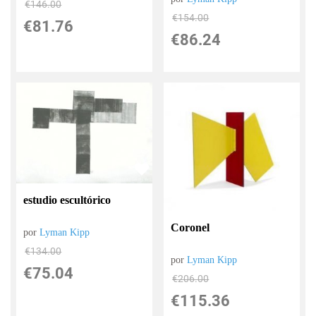
€
146.00
€
154.00
€
81.76
€
86.24
estudio escultórico
Coronel
por
Lyman Kipp
€
134.00
por
Lyman Kipp
€
75.04
€
206.00
€
115.36