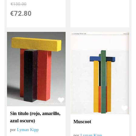
€
130.00
€
72.80
Sin título (rojo, amarillo,
azul oscuro)
Muscoot
por
Lyman Kipp
por
Lyman Kipp