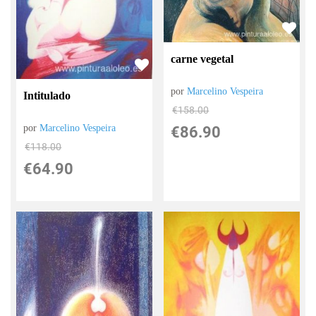
carne vegetal
por
Marcelino Vespeira
Intitulado
€
158.00
por
Marcelino Vespeira
€
86.90
€
118.00
€
64.90