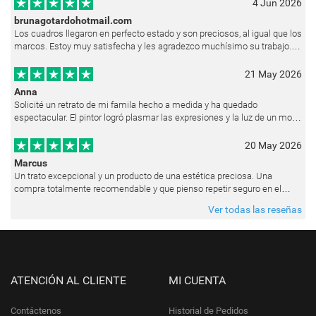
4 Jun 2026
brunagotardohotmail.com
Los cuadros llegaron en perfecto estado y son preciosos, al igual que los
marcos. Estoy muy satisfecha y les agradezco muchísimo su trabajo.
Ya están colgados en las paredes de mi casa. He recibido muchos e
21 May 2026
Anna
Solicité un retrato de mi famila hecho a medida y ha quedado
espectacular. El pintor logró plasmar las expresiones y la luz de un modo
muy natural, como si hubiera estado pintando en vivo. Siempre que les p
20 May 2026
Marcus
Un trato excepcional y un producto de una estética preciosa. Una
compra totalmente recomendable y que pienso repetir seguro en el
futuro.
Ver todas las reseñas
ATENCIÓN AL CLIENTE
MI CUENTA
Contáctenos
Historial de Pedidos