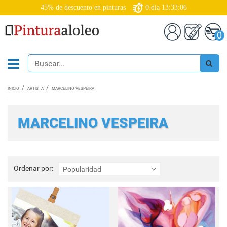
45% de descuento en pinturas
0
día
13:33:05
0
INICIO
ARTISTA
MARCELINO VESPEIRA
MARCELINO VESPEIRA
Ordenar
Ordenar por:
Popularidad
por: