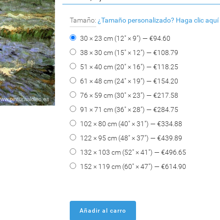
Tamaño:
¿Tamaño personalizado?
Haga clic aquí
30 × 23 cm (12" × 9") — €
94.60
38 × 30 cm (15" × 12") — €
108.79
51 × 40 cm (20" × 16") — €
118.25
61 × 48 cm (24" × 19") — €
154.20
76 × 59 cm (30" × 23") — €
217.58
91 × 71 cm (36" × 28") — €
284.75
102 × 80 cm (40" × 31") — €
334.88
122 × 95 cm (48" × 37") — €
439.89
132 × 103 cm (52" × 41") — €
496.65
152 × 119 cm (60" × 47") — €
614.90