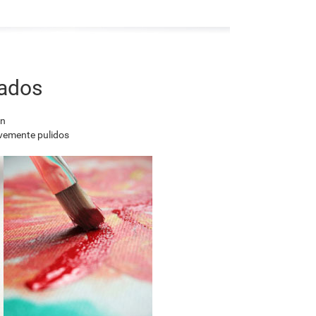
nados
en
avemente pulidos