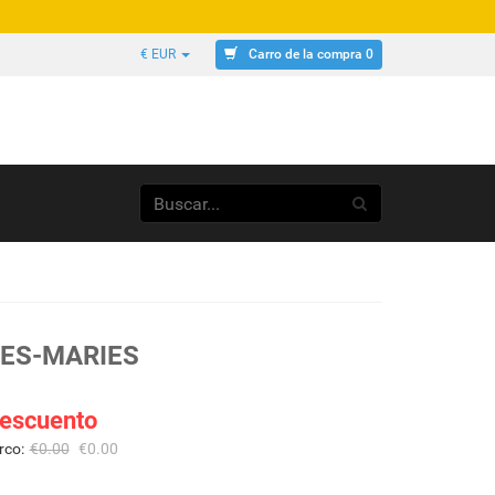
Carro de la compra 0
€ EUR
TES-MARIES
escuento
rco:
€
0.00
€
0.00