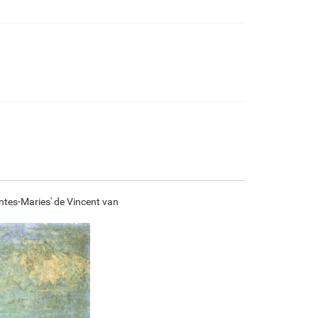
€
92.30
€
153.84
€
81.61
€
114.39
F7034-296
F6731-224
F6731-226
F4827-234
€
114.39
€
114.39
€
114.39
€
108.46
F8645-296
F4613-236
F5130-204
F6035-220
€
106.10
€
82.40
€
118.80
€
106.94
ntes-Maries' de Vincent van
F2833-204
€
97.83