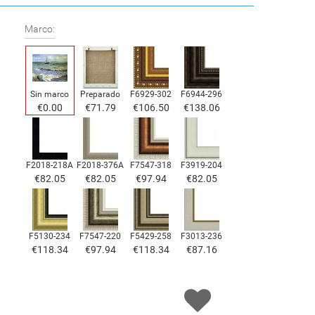
Marco:
Sin marco
Preparado
F6929-302
F6944-296
€
0.00
€
71.79
€
106.50
€
138.06
F2018-218A
F2018-376A
F7547-318
F3919-204
€
82.05
€
82.05
€
97.94
€
82.05
F5130-234
F7547-220
F5429-258
F3013-236
€
118.34
€
97.94
€
118.34
€
87.16
F1823-204
F8645-298
F6537-236
F7034-298