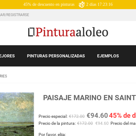
45% de descuento en pinturas
2
días
17:23:14
AR/REGISTRARSE
EJORES
PINTURAS PERSONALIZADAS
EJEMPLOS
RIES
PAISAJE MARINO EN SAIN
€
94.60
45% de d
Precio especial:
€
172.00
Precio de la pintura:
€
172.00
€
94.60
Precio del ma
Por favor, elija: