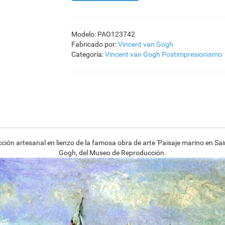
Modelo: PAO123742
Fabricado por:
Vincent van Gogh
Categoría:
Vincent van Gogh
Postimpresionismo
ión artesanal en lienzo de la famosa obra de arte 'Paisaje marino en Sai
Gogh, del Museo de Reproducción.