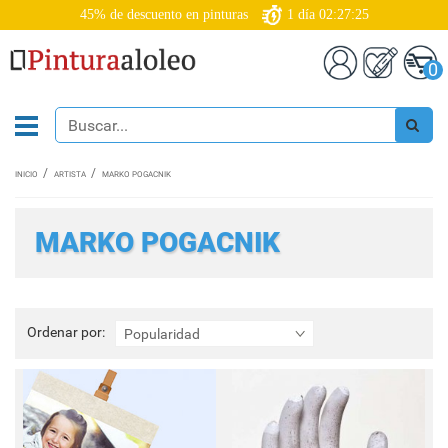
45% de descuento en pinturas
1
día
02:27:25
0
INICIO
ARTISTA
MARKO POGACNIK
MARKO POGACNIK
Ordenar
Ordenar por:
Popularidad
por: