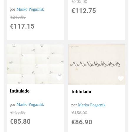
€
205.00
por
Marko Pogacnik
€
112.75
€
213.00
€
117.15
Intitulado
Intitulado
por
Marko Pogacnik
por
Marko Pogacnik
€
156.00
€
158.00
€
85.80
€
86.90