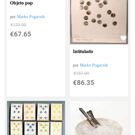
Objeto pop
por
Marko Pogacnik
€
123.00
€
67.65
Intitulado
por
Marko Pogacnik
€
157.00
€
86.35