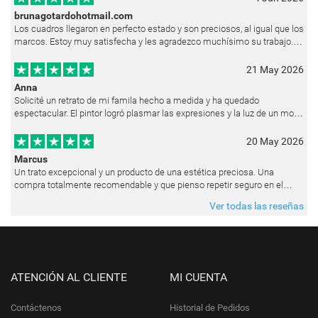
brunagotardohotmail.com
Los cuadros llegaron en perfecto estado y son preciosos, al igual que los
marcos. Estoy muy satisfecha y les agradezco muchísimo su trabajo.
Ya están colgados en las paredes de mi casa. He recibido muchos e
21 May 2026
Anna
Solicité un retrato de mi famila hecho a medida y ha quedado
espectacular. El pintor logró plasmar las expresiones y la luz de un modo
muy natural, como si hubiera estado pintando en vivo. Siempre que les p
20 May 2026
Marcus
Un trato excepcional y un producto de una estética preciosa. Una
compra totalmente recomendable y que pienso repetir seguro en el
futuro.
Ver todas las reseñas
ATENCIÓN AL CLIENTE
MI CUENTA
Contáctenos
Historial de Pedidos