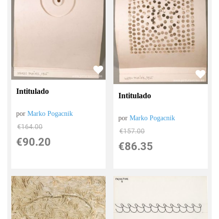
Intitulado
Intitulado
por
Marko Pogacnik
por
Marko Pogacnik
€
164.00
€
157.00
€
90.20
€
86.35