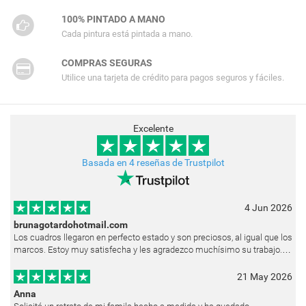
100% PINTADO A MANO
Cada pintura está pintada a mano.
COMPRAS SEGURAS
Utilice una tarjeta de crédito para pagos seguros y fáciles.
Excelente
Basada en 4 reseñas de Trustpilot
4 Jun 2026
brunagotardohotmail.com
Los cuadros llegaron en perfecto estado y son preciosos, al igual que los
marcos. Estoy muy satisfecha y les agradezco muchísimo su trabajo.
Ya están colgados en las paredes de mi casa. He recibido muchos e
21 May 2026
Anna