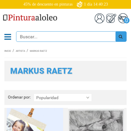
45% de descuento en pinturas
1
día
14:40:22
0
INICIO
ARTISTA
MARKUS RAETZ
MARKUS RAETZ
Ordenar
Ordenar por:
Popularidad
por: