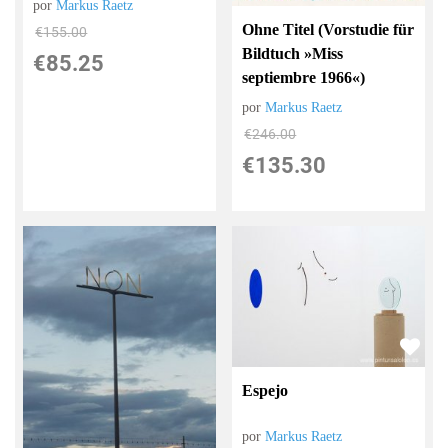
por
Markus Raetz
Ohne Titel (Vorstudie für
€
155.00
Bildtuch »Miss
€
85.25
septiembre 1966«)
por
Markus Raetz
€
246.00
€
135.30
Espejo
por
Markus Raetz