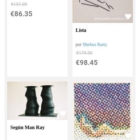
€
157.00
€
86.35
Lista
por
Markus Raetz
€
179.00
€
98.45
Según Man Ray