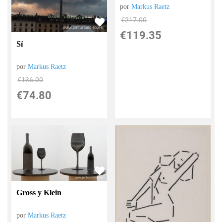
por
Markus Raetz
€
217.00
€
119.35
Sí
por
Markus Raetz
€
136.00
€
74.80
Gross y Klein
por
Markus Raetz