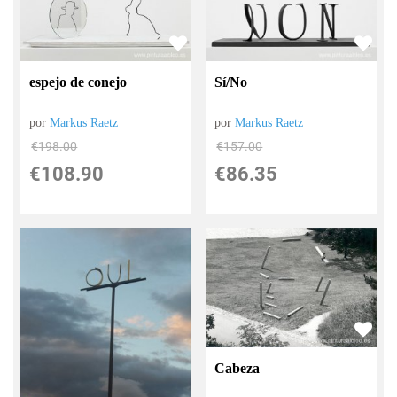
espejo de conejo
Sí/No
por
Markus Raetz
por
Markus Raetz
€
198.00
€
157.00
€
108.90
€
86.35
Cabeza