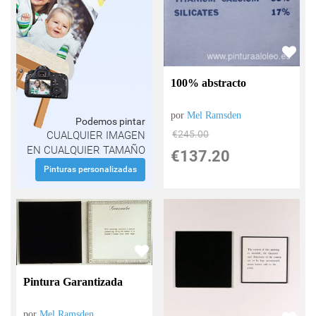
100% abstracto
por
Mel Ramsden
Podemos pintar
€
245.00
CUALQUIER IMAGEN
EN CUALQUIER TAMAÑO
€
137.20
Pinturas personalizadas
Pintura Garantizada
por
Mel Ramsden