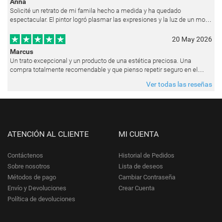
Anna
Solicité un retrato de mi famila hecho a medida y ha quedado
espectacular. El pintor logró plasmar las expresiones y la luz de un modo
muy natural, como si hubiera estado pintando en vivo. Siempre que les p
20 May 2026
Marcus
Un trato excepcional y un producto de una estética preciosa. Una
compra totalmente recomendable y que pienso repetir seguro en el
futuro.
Ver todas las reseñas
ATENCIÓN AL CLIENTE
MI CUENTA
Contáctenos
Historial de Pedidos
Sobre nosotros
Lista de deseos
Métodos de pago
Cambiar Contraseña
Envío y Devoluciones
Crear Cuenta
Política de devoluciones