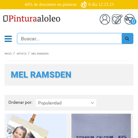
44% de descuento en pinturas
0
día
12:23:23
0
INICIO
ARTISTA
MEL RAMSDEN
MEL RAMSDEN
Ordenar
Ordenar por:
Popularidad
por: