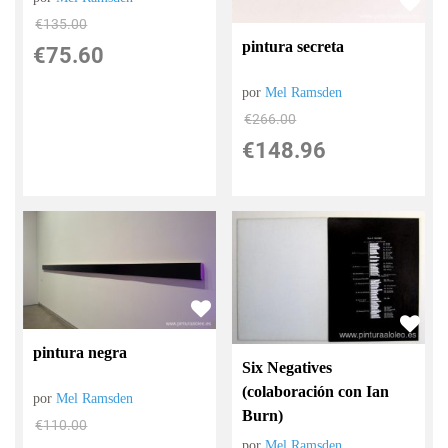
€
135.00
pintura secreta
€
75.60
por
Mel Ramsden
€
266.00
€
148.96
pintura negra
Six Negatives
(colaboración con Ian
por
Mel Ramsden
Burn)
€
110.00
por
Mel Ramsden