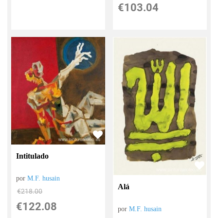
€
103.04
Intitulado
por
M.F. husain
Alá
€
218.00
€
122.08
por
M.F. husain