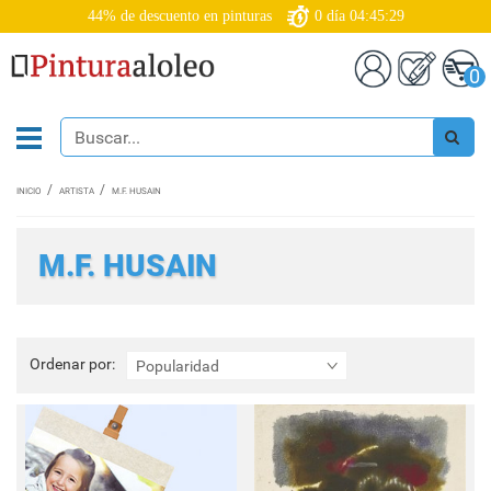
44% de descuento en pinturas
0
día
04:45:27
0
INICIO
ARTISTA
M.F. HUSAIN
M.F. HUSAIN
Ordenar
Ordenar por:
Popularidad
por: