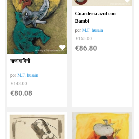
Guardería azul con
Bambi
por
M.F. husain
€
155.00
€
86.80
गाजागामिनी
por
M.F. husain
€
143.00
€
80.08