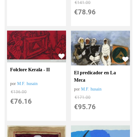
€
141.00
€
78.96
Folclore Kerala - II
El predicador en La
Meca
por
M.F. husain
por
M.F. husain
€
136.00
€
171.00
€
76.16
€
95.76