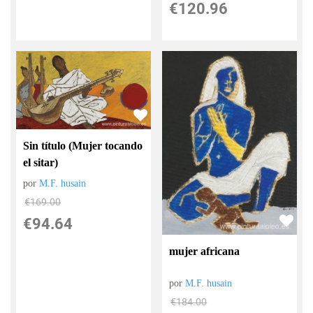
€
120.96
Sin título (Mujer tocando
el sitar)
por
M.F. husain
€
169.00
€
94.64
mujer africana
por
M.F. husain
€
184.00