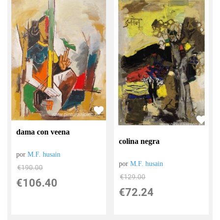
dama con veena
colina negra
por
M.F. husain
por
M.F. husain
€
190.00
€
129.00
€
106.40
€
72.24