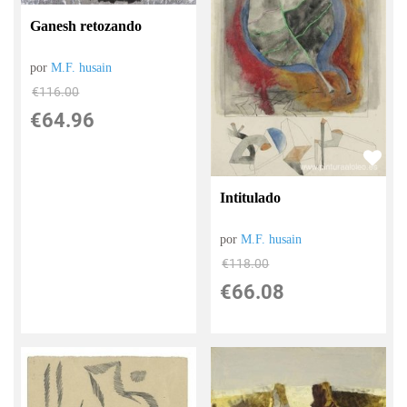
Ganesh retozando
por
M.F. husain
€
116.00
€
64.96
Intitulado
por
M.F. husain
€
118.00
€
66.08