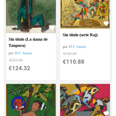
Sin título (serie Raj)
Sin título (La dama de
Tanpura)
por
M.F. husain
por
M.F. husain
€
198.00
€
222.00
€
110.88
€
124.32