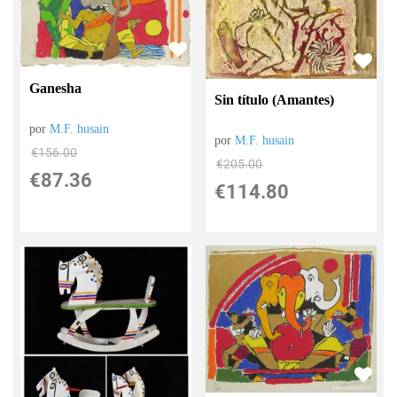
Ganesha
Sin título (Amantes)
por
M.F. husain
por
M.F. husain
€
156.00
€
205.00
€
87.36
€
114.80