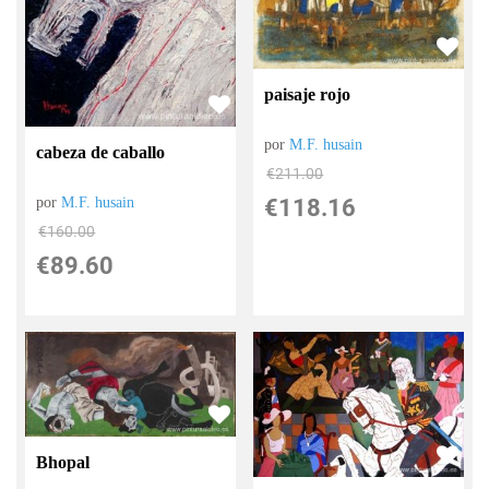
paisaje rojo
por
M.F. husain
cabeza de caballo
€
211.00
por
M.F. husain
€
118.16
€
160.00
€
89.60
Bhopal