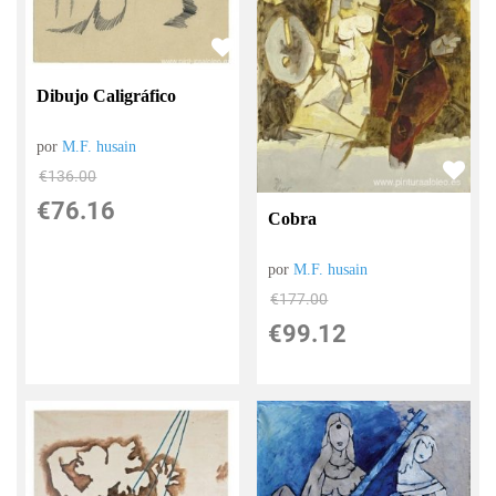
Dibujo Caligráfico
por
M.F. husain
€
136.00
€
76.16
Cobra
por
M.F. husain
€
177.00
€
99.12