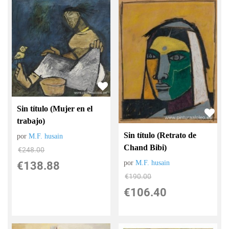
Sin título (Mujer en el
trabajo)
Sin título (Retrato de
por
M.F. husain
Chand Bibi)
€
248.00
por
M.F. husain
€
138.88
€
190.00
€
106.40