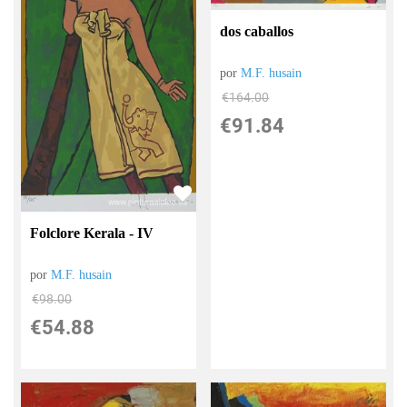
dos caballos
por
M.F. husain
€
164.00
€
91.84
Folclore Kerala - IV
por
M.F. husain
€
98.00
€
54.88