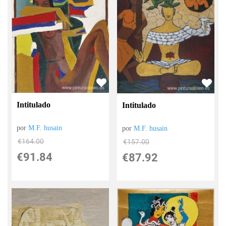
Intitulado
Intitulado
por
M.F. husain
por
M.F. husain
€
164.00
€
157.00
€
91.84
€
87.92