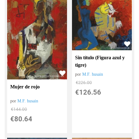
Sin título (Figura azul y
tigre)
por
M.F. husain
€
226.00
Mujer de rojo
€
126.56
por
M.F. husain
€
144.00
€
80.64