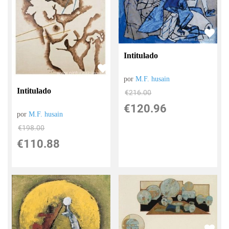
Intitulado
por
M.F. husain
Intitulado
€
216.00
€
120.96
por
M.F. husain
€
198.00
€
110.88