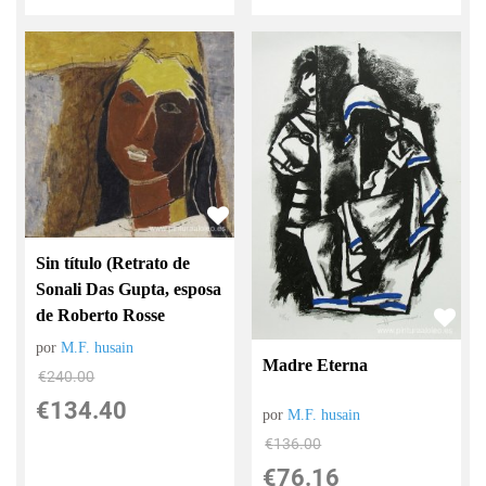
Sin título (Retrato de
Sonali Das Gupta, esposa
de Roberto Rosse
por
M.F. husain
Madre Eterna
€
240.00
€
134.40
por
M.F. husain
€
136.00
€
76.16