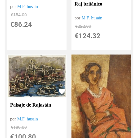
Raj británico
por
M.F. husain
€
154.00
por
M.F. husain
€
86.24
€
222.00
€
124.32
Paisaje de Rajastán
por
M.F. husain
€
180.00
€
100.80