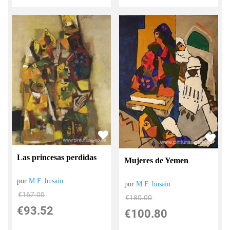
Las princesas perdidas
Mujeres de Yemen
por
M.F. husain
por
M.F. husain
€
167.00
€
180.00
€
93.52
€
100.80