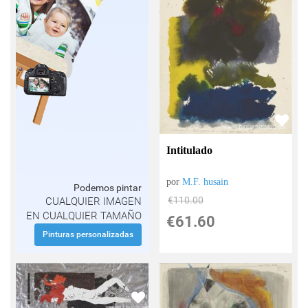
Intitulado
por
M.F. husain
Podemos pintar
€
110.00
CUALQUIER IMAGEN
EN CUALQUIER TAMAÑO
€
61.60
Pinturas personalizadas