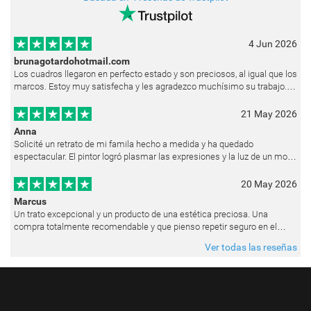
4 Jun 2026
brunagotardohotmail.com
Los cuadros llegaron en perfecto estado y son preciosos, al igual que los
marcos. Estoy muy satisfecha y les agradezco muchísimo su trabajo.
Ya están colgados en las paredes de mi casa. He recibido muchos e
21 May 2026
Anna
Solicité un retrato de mi famila hecho a medida y ha quedado
espectacular. El pintor logró plasmar las expresiones y la luz de un modo
muy natural, como si hubiera estado pintando en vivo. Siempre que les p
20 May 2026
Marcus
Un trato excepcional y un producto de una estética preciosa. Una
compra totalmente recomendable y que pienso repetir seguro en el
futuro.
Ver todas las reseñas