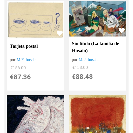
Sin título (La familia de
Tarjeta postal
Husain)
por
M.F. husain
por
M.F. husain
€
158.00
€
156.00
€
88.48
€
87.36