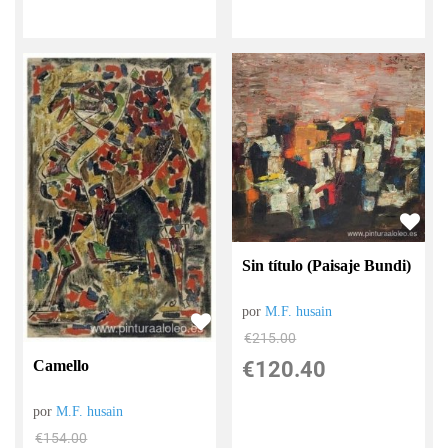
Sin título (Paisaje Bundi)
por
M.F. husain
€
215.00
Camello
€
120.40
por
M.F. husain
€
154.00