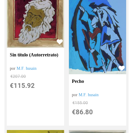
Sin título (Autorretrato)
por
M.F. husain
€
207.00
Pecho
€
115.92
por
M.F. husain
€
155.00
€
86.80