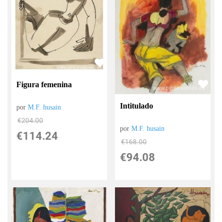
Figura femenina
Intitulado
por
M.F. husain
€
204.00
por
M.F. husain
€
114.24
€
168.00
€
94.08