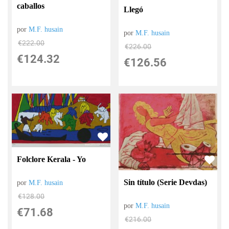
caballos
Llegó
por
M.F. husain
por
M.F. husain
€
222.00
€
226.00
€
124.32
€
126.56
Folclore Kerala - Yo
Sin título (Serie Devdas)
por
M.F. husain
€
128.00
por
M.F. husain
€
71.68
€
216.00