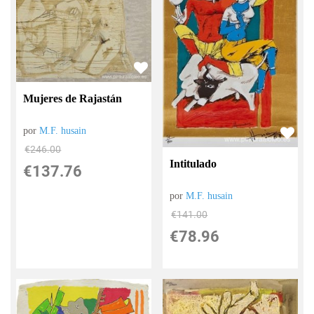
Mujeres de Rajastán
por
M.F. husain
€
246.00
Intitulado
€
137.76
por
M.F. husain
€
141.00
€
78.96