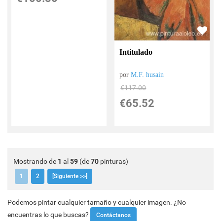
Intitulado
por
M.F. husain
€
117.00
€
65.52
Mostrando de
1
al
59
(de
70
pinturas)
1
2
[Siguiente >>]
Podemos pintar cualquier tamaño y cualquier imagen. ¿No
encuentras lo que buscas?
Contáctanos