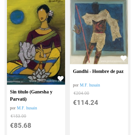
Gandhi - Hombre de paz
por
M.F. husain
Sin título (Ganesha y
€
204.00
Parvati)
€
114.24
por
M.F. husain
€
153.00
€
85.68