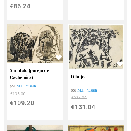
€
86.24
Sin título (pareja de
Dibujo
Cachemira)
por
M.F. husain
por
M.F. husain
€
195.00
€
234.00
€
109.20
€
131.04