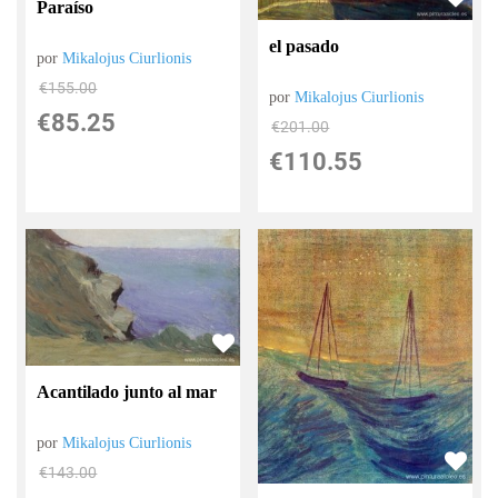
Paraíso
el pasado
por
Mikalojus Ciurlionis
€
155.00
por
Mikalojus Ciurlionis
€
85.25
€
201.00
€
110.55
Acantilado junto al mar
por
Mikalojus Ciurlionis
€
143.00