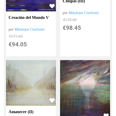
Chispas (III)
por
Mikalojus Ciurlionis
Creación del Mundo V
€
179.00
€
98.45
por
Mikalojus Ciurlionis
€
171.00
€
94.05
Amanecer (II)