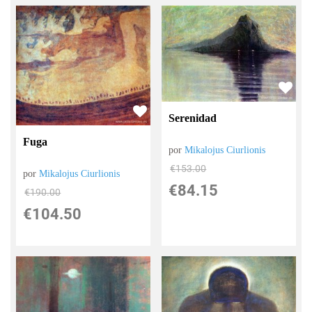
Serenidad
Fuga
por
Mikalojus Ciurlionis
€
153.00
por
Mikalojus Ciurlionis
€
84.15
€
190.00
€
104.50