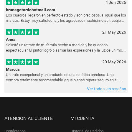
4 Jun 2026
brunagotardohotmail.com
Los cuadros llegaron en perfecto estado y son preciosos, al igual que los
marcos. Estoy muy satisfecha y les agradezco muchísimo su trabajo.
Ya están colgados en las paredes de mi casa. He recibido muchos e
21 May 2026
Anna
Solicité un retrato de mi famila hecho a medida y ha quedado
espectacular. El pintor logró plasmar las expresiones y la luz de un modo
muy natural, como si hubiera estado pintando en vivo. Siempre que les p
20 May 2026
Marcus
Un trato excepcional y un producto de una estética preciosa. Una
compra totalmente recomendable y que pienso repetir seguro en el
futuro.
Ver todas las reseñas
ATENCIÓN AL CLIENTE
MI CUENTA
Contáctenos
Historial de Pedidos