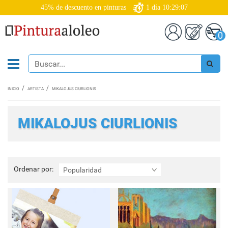
45% de descuento en pinturas
1
día
10:29:05
0
INICIO
ARTISTA
MIKALOJUS CIURLIONIS
MIKALOJUS CIURLIONIS
Ordenar
Ordenar por:
Popularidad
por: