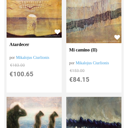
Atardecer
Mi camino (II)
por
Mikalojus Ciurlionis
por
Mikalojus Ciurlionis
€
183.00
€
153.00
€
100.65
€
84.15