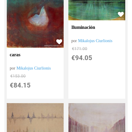
Iluminación
por
Mikalojus Ciurlionis
€
171.00
caras
€
94.05
por
Mikalojus Ciurlionis
€
153.00
€
84.15