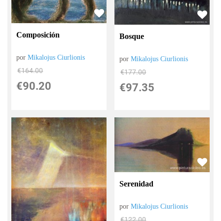
Composición
Bosque
por
Mikalojus Ciurlionis
por
Mikalojus Ciurlionis
€
164.00
€
177.00
€
90.20
€
97.35
Serenidad
por
Mikalojus Ciurlionis
€
122.00