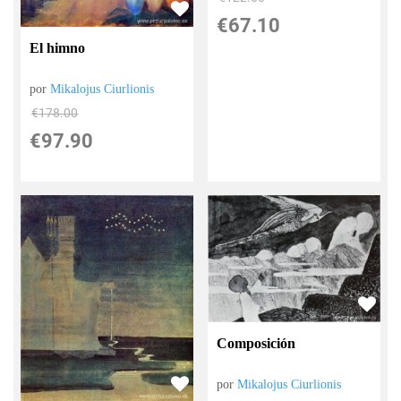
€
67.10
El himno
por
Mikalojus Ciurlionis
€
178.00
€
97.90
Composición
por
Mikalojus Ciurlionis