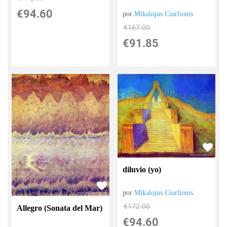
€
94.60
por
Mikalojus Ciurlionis
€
167.00
€
91.85
diluvio (yo)
por
Mikalojus Ciurlionis
€
172.00
Allegro (Sonata del Mar)
€
94.60