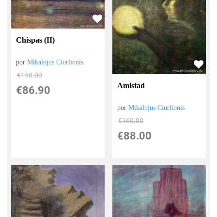
Chispas (II)
por
Mikalojus Ciurlionis
€
158.00
Amistad
€
86.90
por
Mikalojus Ciurlionis
€
160.00
€
88.00