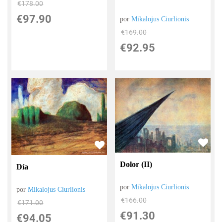
€
178.00
€
97.90
por
Mikalojus Ciurlionis
€
169.00
€
92.95
Dolor (II)
Día
por
Mikalojus Ciurlionis
por
Mikalojus Ciurlionis
€
166.00
€
171.00
€
91.30
€
94.05