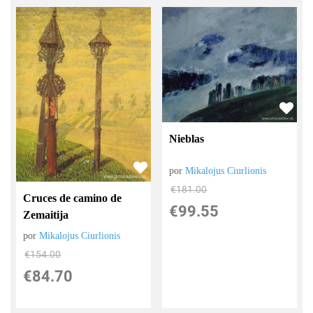
Nieblas
por
Mikalojus Ciurlionis
€
181.00
Cruces de camino de
€
99.55
Zemaitija
por
Mikalojus Ciurlionis
€
154.00
€
84.70