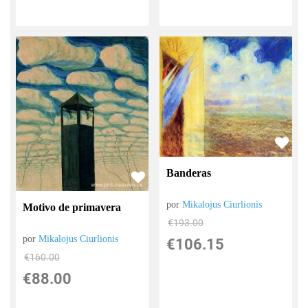
Banderas
por
Mikalojus Ciurlionis
Motivo de primavera
€
193.00
por
Mikalojus Ciurlionis
€
106.15
€
160.00
€
88.00