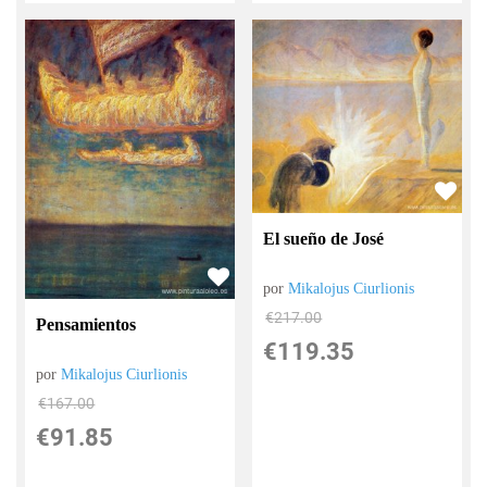
El sueño de José
por
Mikalojus Ciurlionis
€
217.00
Pensamientos
€
119.35
por
Mikalojus Ciurlionis
€
167.00
€
91.85