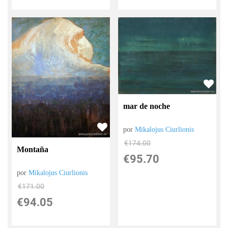
mar de noche
por
Mikalojus Ciurlionis
€
174.00
Montaña
€
95.70
por
Mikalojus Ciurlionis
€
171.00
€
94.05