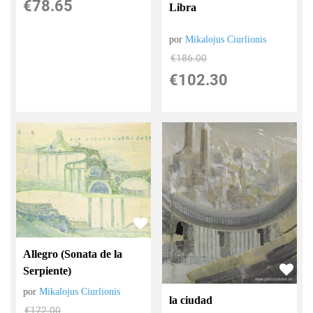
€
78.65
Libra
por
Mikalojus Ciurlionis
€
186.00
€
102.30
Allegro (Sonata de la
Serpiente)
por
Mikalojus Ciurlionis
la ciudad
€
172.00