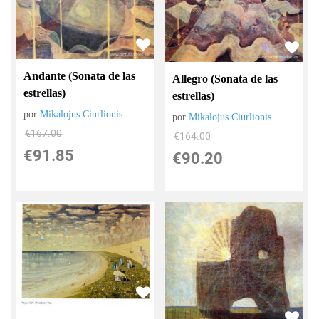
Andante (Sonata de las
Allegro (Sonata de las
estrellas)
estrellas)
por
Mikalojus Ciurlionis
por
Mikalojus Ciurlionis
€
167.00
€
164.00
€
91.85
€
90.20