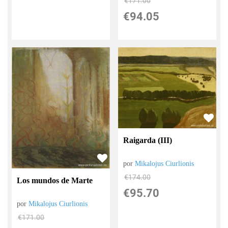
€
171.00
€
94.05
Raigarda (III)
por
Mikalojus Ciurlionis
€
174.00
Los mundos de Marte
€
95.70
por
Mikalojus Ciurlionis
€
171.00