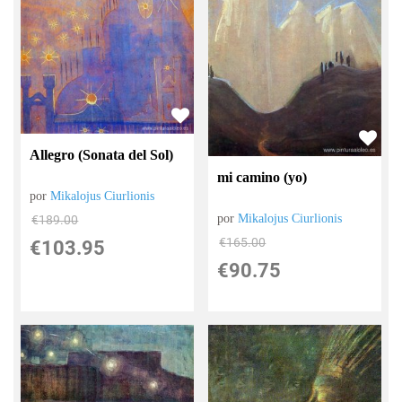
Allegro (Sonata del Sol)
mi camino (yo)
por
Mikalojus Ciurlionis
por
Mikalojus Ciurlionis
€
189.00
€
165.00
€
103.95
€
90.75