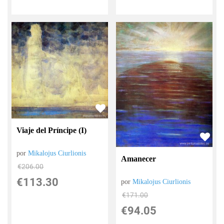
Viaje del Príncipe (I)
por
Mikalojus Ciurlionis
Amanecer
€
206.00
€
113.30
por
Mikalojus Ciurlionis
€
171.00
€
94.05