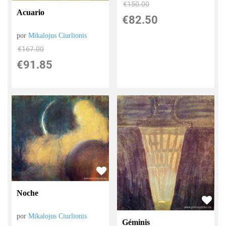
€
150.00
Acuario
€
82.50
por
Mikalojus Ciurlionis
€
167.00
€
91.85
Noche
por
Mikalojus Ciurlionis
Géminis