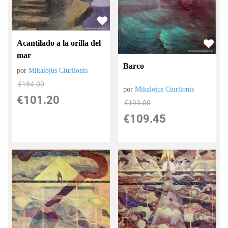
Acantilado a la orilla del
mar
Barco
por
Mikalojus Ciurlionis
€
184.00
por
Mikalojus Ciurlionis
€
101.20
€
199.00
€
109.45