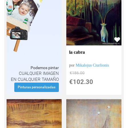
la cabra
por
Mikalojus Ciurlionis
Podemos pintar
€
186.00
CUALQUIER IMAGEN
EN CUALQUIER TAMAÑO
€
102.30
Pinturas personalizadas