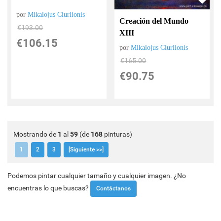
por
Mikalojus Ciurlionis
Creación del Mundo
€
193.00
XIII
€
106.15
por
Mikalojus Ciurlionis
€
165.00
€
90.75
Mostrando de
1
al
59
(de
168
pinturas)
1
2
3
[Siguiente >>]
Podemos pintar cualquier tamaño y cualquier imagen. ¿No
encuentras lo que buscas?
Contáctanos