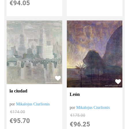
€
94.05
la ciudad
León
por
Mikalojus Ciurlionis
por
Mikalojus Ciurlionis
€
174.00
€
175.00
€
95.70
€
96.25