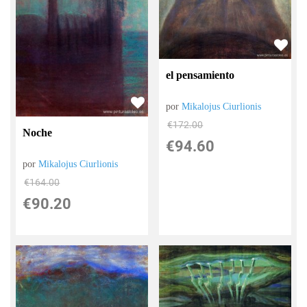
el pensamiento
por
Mikalojus Ciurlionis
€
172.00
Noche
€
94.60
por
Mikalojus Ciurlionis
€
164.00
€
90.20