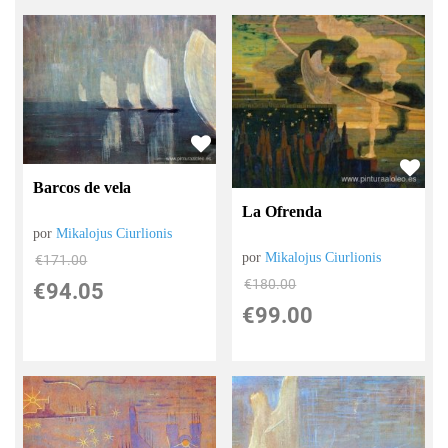
Barcos de vela
La Ofrenda
por
Mikalojus Ciurlionis
por
Mikalojus Ciurlionis
€
171.00
€
180.00
€
94.05
€
99.00