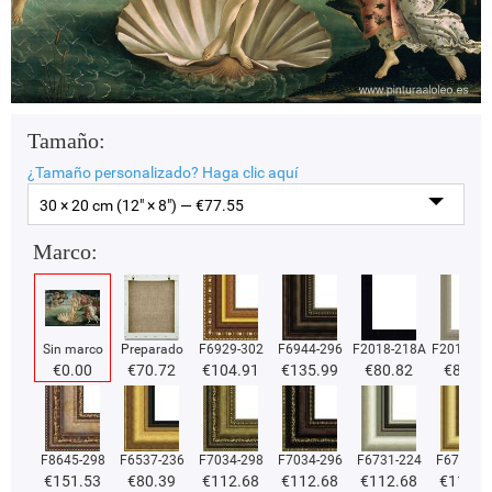
Tamaño:
¿Tamaño personalizado?
Haga clic aquí
30 × 20 cm (12" × 8") — €
77.55
Marco:
Sin marco
Preparado
F6929-302
F6944-296
F2018-218A
F2018-37
€
0.00
€
70.72
€
104.91
€
135.99
€
80.82
€
80.82
F8645-298
F6537-236
F7034-298
F7034-296
F6731-224
F6731-2
€
151.53
€
80.39
€
112.68
€
112.68
€
112.68
€
112.6