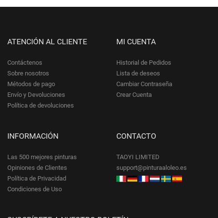
ATENCIÓN AL CLIENTE
MI CUENTA
Contáctenos
Historial de Pedidos
Sobre nosotros
Lista de deseos
Métodos de pago
Cambiar Contraseña
Envío y Devoluciones
Crear Cuenta
Política de devoluciones
INFORMACIÓN
CONTACTO
Las 500 mejores pinturas
TAOYI LIMITED
Opiniones de Clientes
support@pinturaaloleo.es
Política de Privacidad
Condiciones de Uso