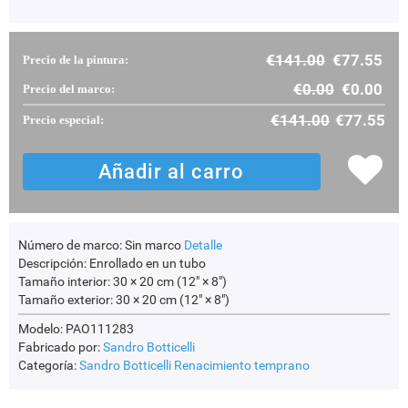
€
141.00
€
77.55
Precio de la pintura:
€
0.00
€
0.00
Precio del marco:
€
141.00
€
77.55
Precio especial:
Número de marco:
Sin marco
Detalle
Descripción:
Enrollado en un tubo
Tamaño interior:
30 × 20 cm (12" × 8")
Tamaño exterior:
30 × 20 cm (12" × 8")
Modelo: PAO111283
Fabricado por:
Sandro Botticelli
Categoría:
Sandro Botticelli
Renacimiento temprano