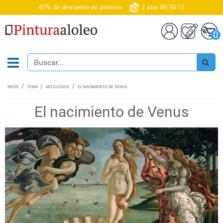
45% de descuento en pinturas
2
días
00:50:50
0
INICIO
TEMA
MITOLÓGICO
EL NACIMIENTO DE VENUS
El nacimiento de Venus