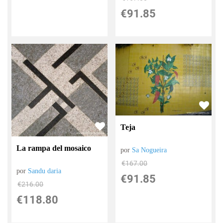
€
91.85
Teja
La rampa del mosaico
por
Sa Nogueira
€
167.00
por
Sandu daria
€
91.85
€
216.00
€
118.80