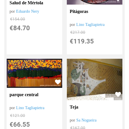
Salud de Mértola
Pitágoras
por
Eduardo Nery
€
154.00
por
Lino Tagliapietra
€
84.70
€
217.00
€
119.35
parque central
Teja
por
Lino Tagliapietra
€
121.00
por
Sa Nogueira
€
66.55
€
167.00