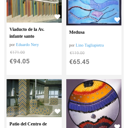
Viaducto de la Av.
Medusa
infante santo
por
Eduardo Nery
por
Lino Tagliapietra
€
171.00
€
119.00
€
94.05
€
65.45
Patio del Centro de