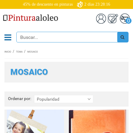
45% de descuento en pinturas
2
días
23:28:16
0
INICIO
TEMA
MOSAICO
MOSAICO
Ordenar
Ordenar por:
Popularidad
por: