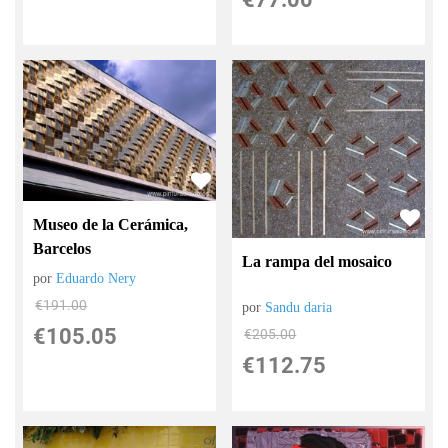
Museo de la Cerámica,
Barcelos
La rampa del mosaico
por
Eduardo Nery
€
191.00
por
Sandu daria
€
105.05
€
205.00
€
112.75