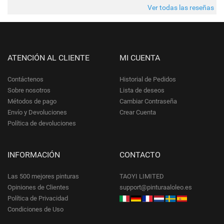
futuro.
Ver todas las reseñas
ATENCIÓN AL CLIENTE
MI CUENTA
Contáctenos
Historial de Pedidos
Sobre nosotros
Lista de deseos
Métodos de pago
Cambiar Contraseña
Envío y Devoluciones
Crear Cuenta
Política de devoluciones
INFORMACIÓN
CONTACTO
Las 500 mejores pinturas
TAOYI LIMITED
Opiniones de Clientes
support@pinturaaloleo.es
Política de Privacidad
Condiciones de Uso