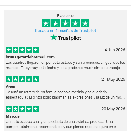
Excelente
Basada en 4 reseñas de Trustpilot
4 Jun 2026
brunagotardohotmail.com
Los cuadros llegaron en perfecto estado y son preciosos, al igual que los
marcos. Estoy muy satisfecha y les agradezco muchísimo su trabajo.
Ya están colgados en las paredes de mi casa. He recibido muchos e
21 May 2026
Anna
Solicité un retrato de mi famila hecho a medida y ha quedado
espectacular. El pintor logró plasmar las expresiones y la luz de un modo
muy natural, como si hubiera estado pintando en vivo. Siempre que les p
20 May 2026
Marcus
Un trato excepcional y un producto de una estética preciosa. Una
compra totalmente recomendable y que pienso repetir seguro en el