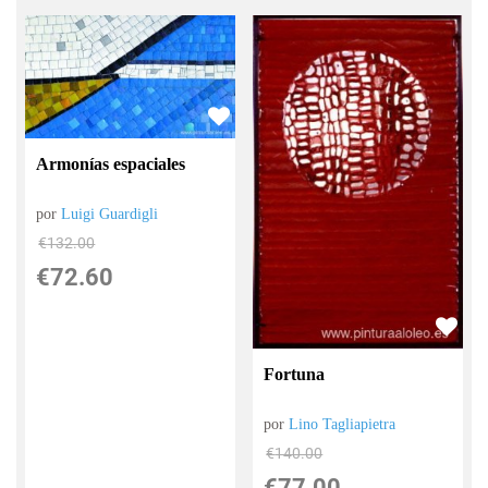
Armonías espaciales
por
Luigi Guardigli
€
132.00
€
72.60
Fortuna
por
Lino Tagliapietra
€
140.00
€
77.00