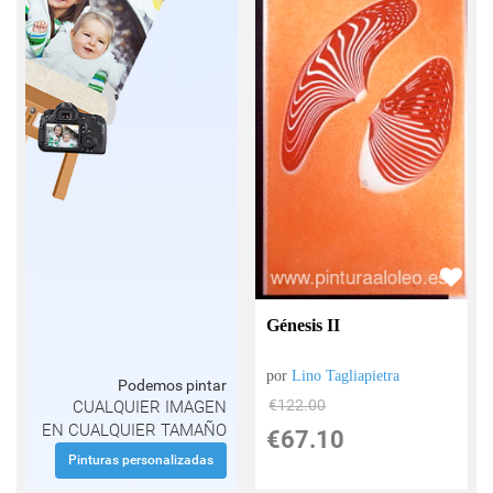
Génesis II
por
Lino Tagliapietra
Podemos pintar
€
122.00
CUALQUIER IMAGEN
EN CUALQUIER TAMAÑO
€
67.10
Pinturas personalizadas