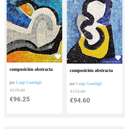
composición abstracta
composición abstracta
por
Luigi Guardigli
por
Luigi Guardigli
€
175.00
€
172.00
€
96.25
€
94.60