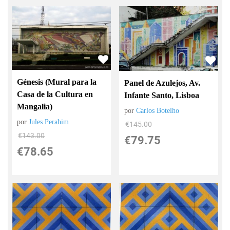
Génesis (Mural para la
Panel de Azulejos, Av.
Casa de la Cultura en
Infante Santo, Lisboa
Mangalia)
por
Carlos Botelho
por
Jules Perahim
€
145.00
€
143.00
€
79.75
€
78.65