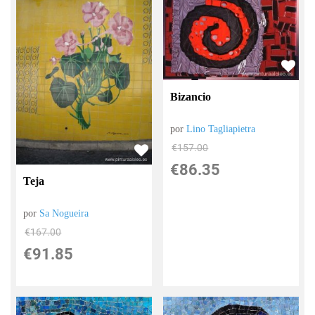
Bizancio
por
Lino Tagliapietra
€
157.00
€
86.35
Teja
por
Sa Nogueira
€
167.00
€
91.85