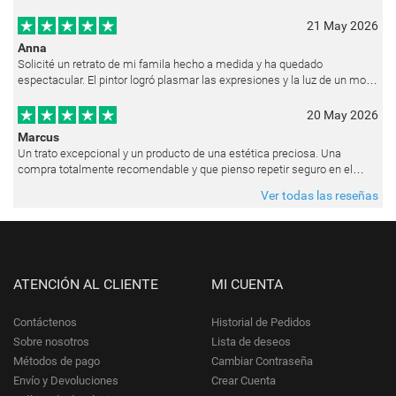
Ya están colgados en las paredes de mi casa. He recibido muchos e
21 May 2026
Anna
Solicité un retrato de mi famila hecho a medida y ha quedado
espectacular. El pintor logró plasmar las expresiones y la luz de un modo
muy natural, como si hubiera estado pintando en vivo. Siempre que les p
20 May 2026
Marcus
Un trato excepcional y un producto de una estética preciosa. Una
compra totalmente recomendable y que pienso repetir seguro en el
futuro.
Ver todas las reseñas
ATENCIÓN AL CLIENTE
MI CUENTA
Contáctenos
Historial de Pedidos
Sobre nosotros
Lista de deseos
Métodos de pago
Cambiar Contraseña
Envío y Devoluciones
Crear Cuenta