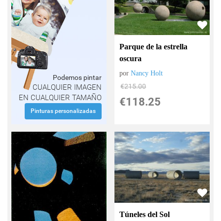
Parque de la estrella
oscura
por
Nancy Holt
Podemos pintar
€
215.00
CUALQUIER IMAGEN
EN CUALQUIER TAMAÑO
€
118.25
Pinturas personalizadas
Túneles del Sol