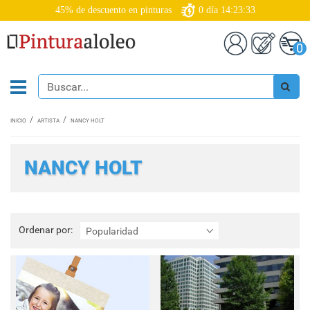
45% de descuento en pinturas
0
día
14:23:32
0
INICIO
ARTISTA
NANCY HOLT
NANCY HOLT
Ordenar
Ordenar por:
Popularidad
por: