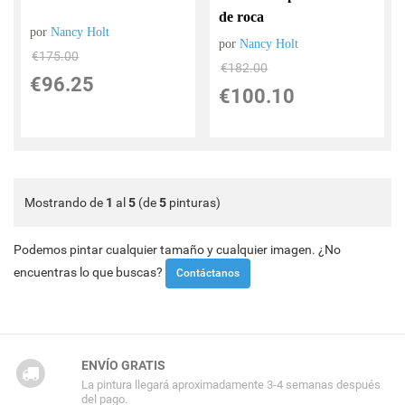
de roca
por
Nancy Holt
por
Nancy Holt
€
175.00
€
182.00
€
96.25
€
100.10
Mostrando de
1
al
5
(de
5
pinturas)
Podemos pintar cualquier tamaño y cualquier imagen. ¿No
encuentras lo que buscas?
Contáctanos
ENVÍO GRATIS
La pintura llegará aproximadamente 3-4 semanas después
del pago.