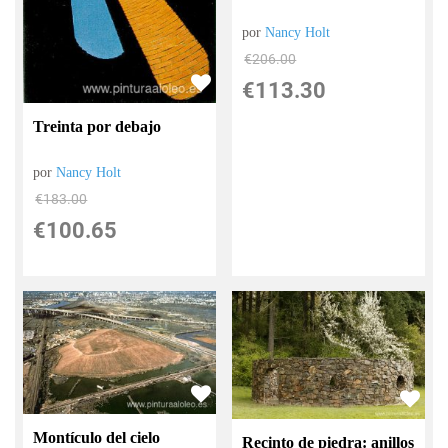
por
Nancy Holt
€
206.00
€
113.30
Treinta por debajo
por
Nancy Holt
€
183.00
€
100.65
Montículo del cielo
Recinto de piedra: anillos