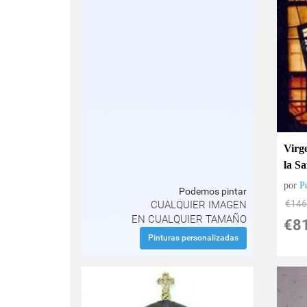
Virge
la S
por
P
Podemos pintar
€
146
CUALQUIER IMAGEN
EN CUALQUIER TAMAÑO
€
8
Pinturas personalizadas