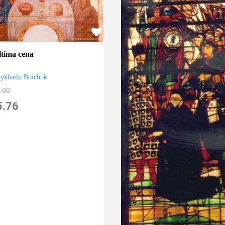
ltima cena
ykhailo Boichuk
.00
5.76