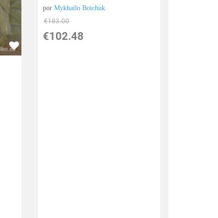
por
Mykhailo Boichuk
€
183.00
€
102.48