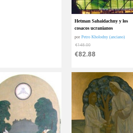
Hetman Sahaidachny y los
cosacos ucranianos
por
Petro Kholodny (anciano)
€
148.00
€
82.88