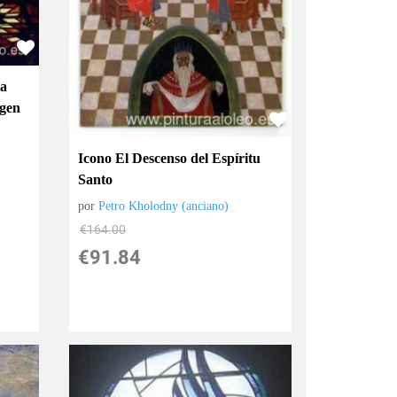
la
rgen
Icono El Descenso del Espíritu
Santo
por
Petro Kholodny (anciano)
€
164.00
€
91.84