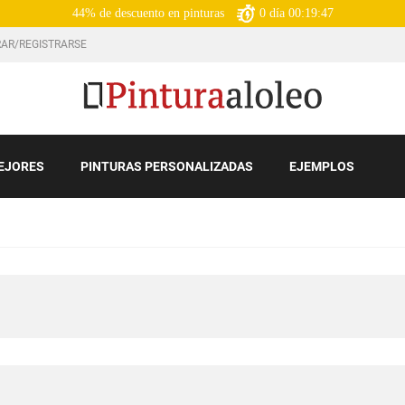
44% de descuento en pinturas
0
día
00:19:45
AR/REGISTRARSE
EJORES
PINTURAS PERSONALIZADAS
EJEMPLOS