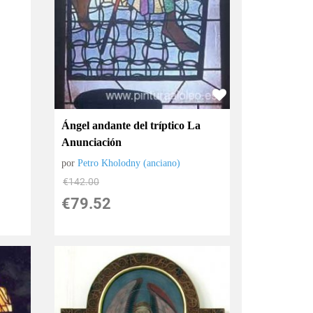
Ángel andante del tríptico La
Anunciación
por
Petro Kholodny (anciano)
€
142.00
€
79.52