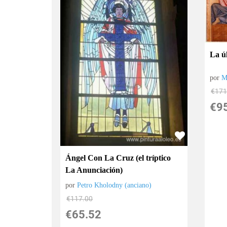
La ú
por
M
€
171
€
9
Ángel Con La Cruz (el tríptico
La Anunciación)
por
Petro Kholodny (anciano)
€
117.00
€
65.52