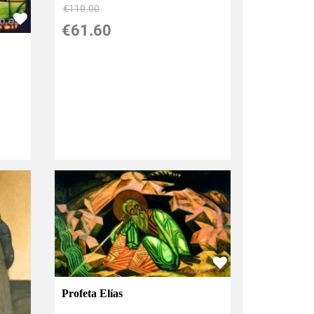
€
110.00
€
61.60
Profeta Elías