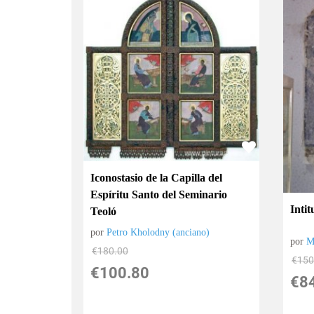
Iconostasio de la Capilla del
Espíritu Santo del Seminario
Intit
Teoló
por
Petro Kholodny (anciano)
por
M
€
180.00
€
150
€
100.80
€
8