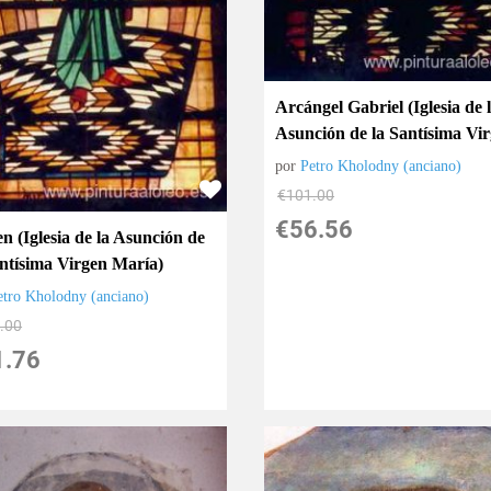
Arcángel Gabriel (Iglesia de 
Asunción de la Santísima Vi
por
Petro Kholodny (anciano)
€
101.00
€
56.56
n (Iglesia de la Asunción de
antísima Virgen María)
etro Kholodny (anciano)
.00
1.76