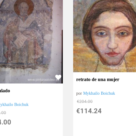
retrato de una mujer
ulado
por
Mykhailo Boichuk
€
204.00
ykhailo Boichuk
€
114.24
.00
4.00