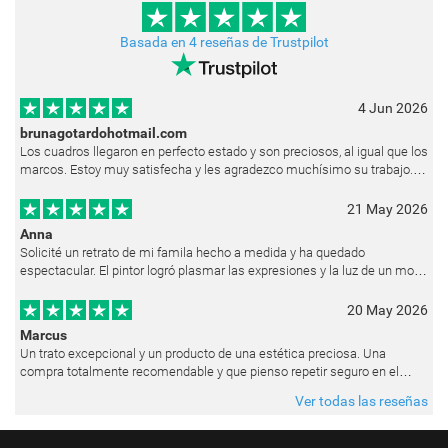
Basada en 4 reseñas de Trustpilot
4 Jun 2026
brunagotardohotmail.com
Los cuadros llegaron en perfecto estado y son preciosos, al igual que los
marcos. Estoy muy satisfecha y les agradezco muchísimo su trabajo.
Ya están colgados en las paredes de mi casa. He recibido muchos e
21 May 2026
Anna
Solicité un retrato de mi famila hecho a medida y ha quedado
espectacular. El pintor logró plasmar las expresiones y la luz de un modo
muy natural, como si hubiera estado pintando en vivo. Siempre que les p
20 May 2026
Marcus
Un trato excepcional y un producto de una estética preciosa. Una
compra totalmente recomendable y que pienso repetir seguro en el
futuro.
Ver todas las reseñas