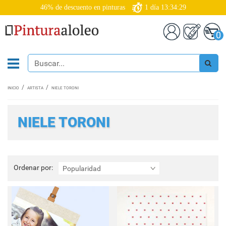
46% de descuento en pinturas
1
día
13:34:29
0
INICIO
ARTISTA
NIELE TORONI
NIELE TORONI
Ordenar
Ordenar por:
Popularidad
por: