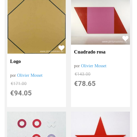
Cuadrado rosa
Logo
por
Olivier Mosset
€
143.00
por
Olivier Mosset
€
78.65
€
171.00
€
94.05