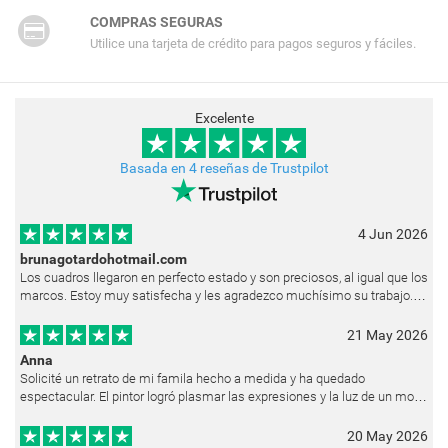
COMPRAS SEGURAS
Utilice una tarjeta de crédito para pagos seguros y fáciles.
Excelente
Basada en 4 reseñas de Trustpilot
4 Jun 2026
brunagotardohotmail.com
Los cuadros llegaron en perfecto estado y son preciosos, al igual que los
marcos. Estoy muy satisfecha y les agradezco muchísimo su trabajo.
Ya están colgados en las paredes de mi casa. He recibido muchos e
21 May 2026
Anna
Solicité un retrato de mi famila hecho a medida y ha quedado
espectacular. El pintor logró plasmar las expresiones y la luz de un modo
muy natural, como si hubiera estado pintando en vivo. Siempre que les p
20 May 2026