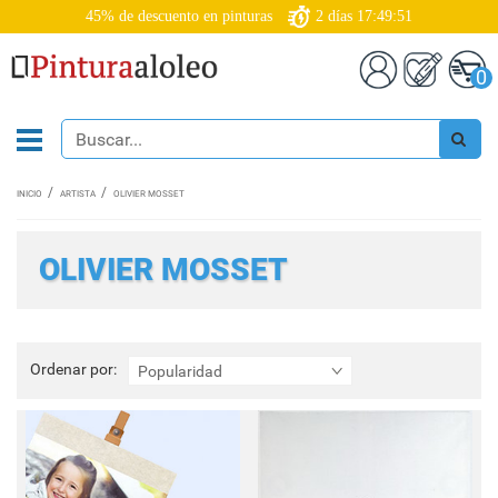
45% de descuento en pinturas
2
días
17:49:51
0
INICIO
ARTISTA
OLIVIER MOSSET
OLIVIER MOSSET
Ordenar
Ordenar por:
Popularidad
por: