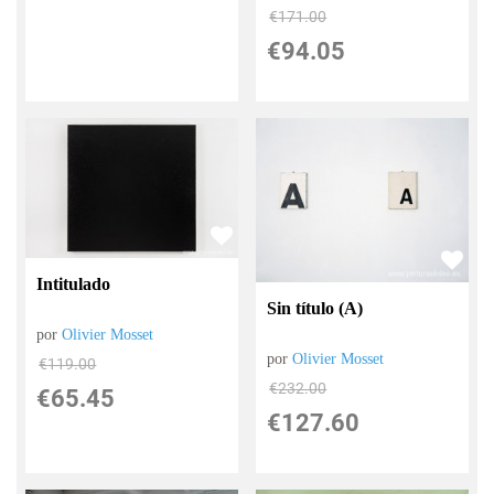
€
171.00
€
94.05
Intitulado
Sin título (A)
por
Olivier Mosset
por
Olivier Mosset
€
119.00
€
232.00
€
65.45
€
127.60