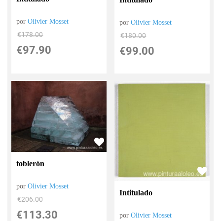
por
Olivier Mosset
por
Olivier Mosset
€
178.00
€
180.00
€
97.90
€
99.00
toblerón
por
Olivier Mosset
Intitulado
€
206.00
€
113.30
por
Olivier Mosset