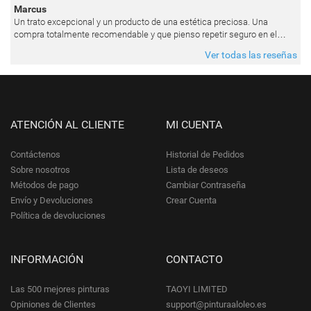
Marcus
Un trato excepcional y un producto de una estética preciosa. Una
compra totalmente recomendable y que pienso repetir seguro en el
futuro.
Ver todas las reseñas
ATENCIÓN AL CLIENTE
MI CUENTA
Contáctenos
Historial de Pedidos
Sobre nosotros
Lista de deseos
Métodos de pago
Cambiar Contraseña
Envío y Devoluciones
Crear Cuenta
Política de devoluciones
INFORMACIÓN
CONTACTO
Las 500 mejores pinturas
TAOYI LIMITED
Opiniones de Clientes
support@pinturaaloleo.es