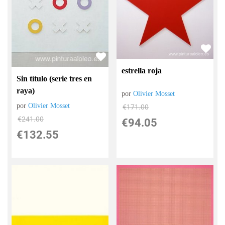
estrella roja
Sin título (serie tres en
raya)
por
Olivier Mosset
por
Olivier Mosset
€
171.00
€
241.00
€
94.05
€
132.55