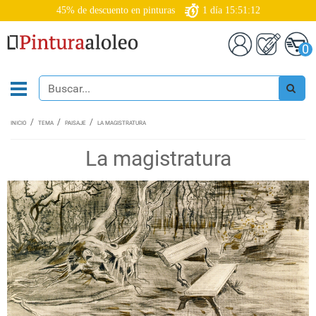
45% de descuento en pinturas
1
día
15:51:11
0
INICIO
TEMA
PAISAJE
LA MAGISTRATURA
La magistratura