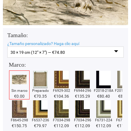
Tamaño:
¿Tamaño personalizado?
Haga clic aquí
30 × 19 cm (12" × 7") — €
74.80
Marco:
Sin marco
Preparado
F6929-302
F6944-296
F2018-218A
F2018-37
€
0.00
€
70.35
€
104.36
€
135.29
€
80.40
€
80.40
F8645-298
F6537-236
F7034-298
F7034-296
F6731-224
F6731-2
€
150.75
€
79.97
€
112.09
€
112.09
€
112.09
€
112.0