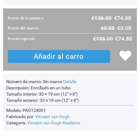
€
136.00
€
74.80
Precio de la pintura:
€
0.00
€
0.00
Precio del marco:
€
136.00
€
74.80
Precio especial:
Número de marco:
Sin marco
Detalle
Descripción:
Enrollado en un tubo
Tamaño interior:
30 × 19 cm (12" × 8")
Tamaño exterior:
30 × 19 cm (12" × 8")
Modelo: PAO124061
Fabricado por:
Vincent van Gogh
Categoría:
Vincent van Gogh
Realismo