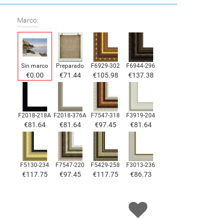
Marco:
Sin marco
Preparado
F6929-302
F6944-296
€
0.00
€
71.44
€
105.98
€
137.38
F2018-218A
F2018-376A
F7547-318
F3919-204
€
81.64
€
81.64
€
97.45
€
81.64
F5130-234
F7547-220
F5429-258
F3013-236
€
117.75
€
97.45
€
117.75
€
86.73
F1823-204
F8645-298
F6537-236
F7034-298