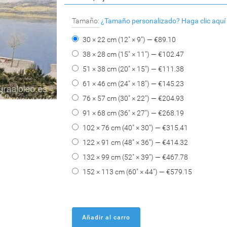
Tamaño:
¿Tamaño personalizado?
Haga clic aquí
30 × 22 cm (12" × 9") — €
89.10
38 × 28 cm (15" × 11") — €
102.47
51 × 38 cm (20" × 15") — €
111.38
61 × 46 cm (24" × 18") — €
145.23
76 × 57 cm (30" × 22") — €
204.93
91 × 68 cm (36" × 27") — €
268.19
102 × 76 cm (40" × 30") — €
315.41
122 × 91 cm (48" × 36") — €
414.32
132 × 99 cm (52" × 39") — €
467.78
152 × 113 cm (60" × 44") — €
579.15