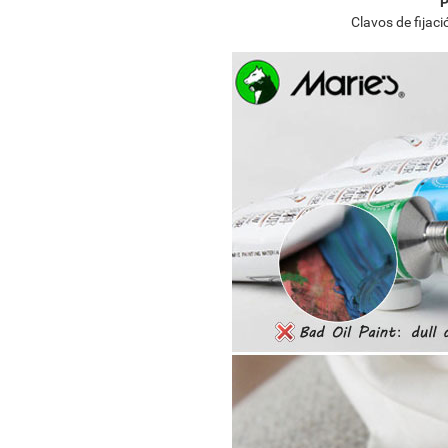
P
Clavos de fijac