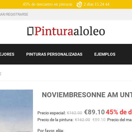
45% de descuento en pinturas
2
días
15:24:42
AR/REGISTRARSE
EJORES
PINTURAS PERSONALIZADAS
EJEMPLOS
E
NOVIEMBRESONNE AM UN
€
89.10
45% de d
Precio especial:
€
162.00
Precio de la pintura:
€
162.00
€
89.10
Precio del ma
Por favor, elija: