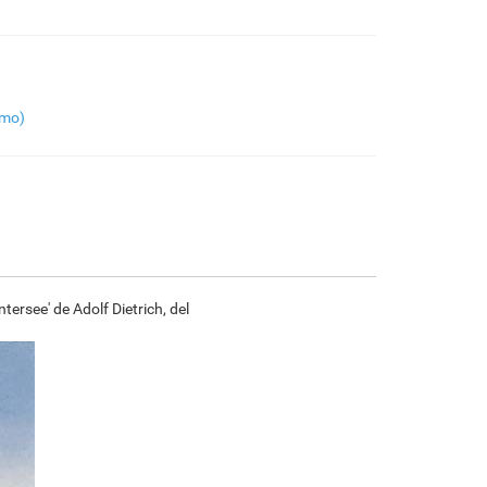
€
91.85
€
153.08
€
81.21
€
113.83
F7034-296
F6731-224
F6731-226
F4827-234
smo)
€
113.83
€
113.83
€
113.83
€
107.93
F8645-296
F4613-236
F5130-204
F6035-220
€
105.57
€
81.99
€
118.21
€
106.41
rsee' de Adolf Dietrich, del
F2833-204
€
97.34