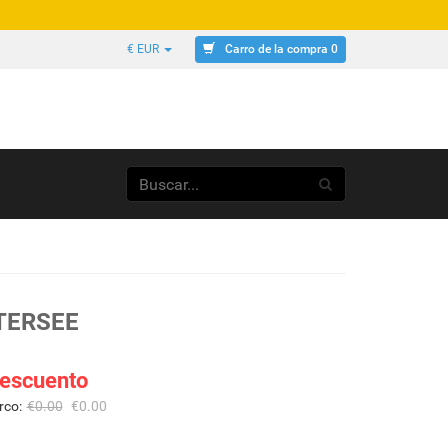
Carro de la compra 0
€ EUR
TERSEE
escuento
rco:
€
0.00
€
0.00