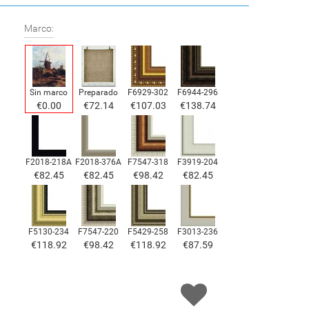
Marco:
Sin marco
Preparado
F6929-302
F6944-296
€
0.00
€
72.14
€
107.03
€
138.74
F2018-218A
F2018-376A
F7547-318
F3919-204
€
82.45
€
82.45
€
98.42
€
82.45
F5130-234
F7547-220
F5429-258
F3013-236
€
118.92
€
98.42
€
118.92
€
87.59
F1823-204
F8645-298
F6537-236
F7034-298