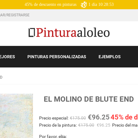
45% de descuento en pinturas
1
día
10:28:51
AR/REGISTRARSE
EJORES
PINTURAS PERSONALIZADAS
EJEMPLOS
ND
EL MOLINO DE BLUTE END
€
96.25
45% de d
Precio especial:
€
175.00
Precio de la pintura:
€
175.00
€
96.25
Precio del ma
Por favor, elija: