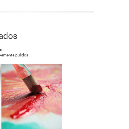
nados
en
avemente pulidos