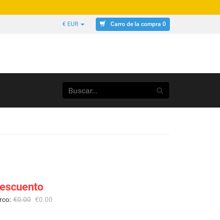
Carro de la compra 0
€ EUR
escuento
rco:
€
0.00
€
0.00