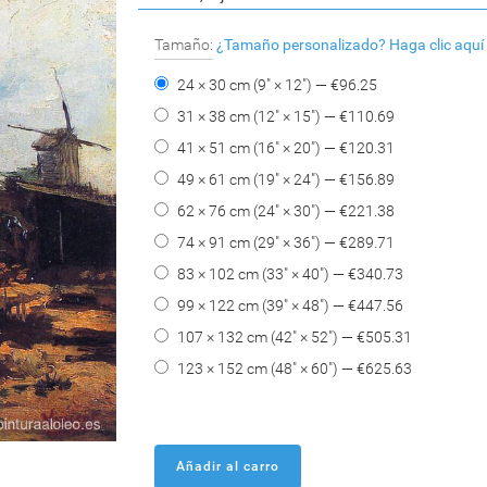
Tamaño:
¿Tamaño personalizado?
Haga clic aquí
24 × 30 cm (9" × 12") — €
96.25
31 × 38 cm (12" × 15") — €
110.69
41 × 51 cm (16" × 20") — €
120.31
49 × 61 cm (19" × 24") — €
156.89
62 × 76 cm (24" × 30") — €
221.38
74 × 91 cm (29" × 36") — €
289.71
83 × 102 cm (33" × 40") — €
340.73
99 × 122 cm (39" × 48") — €
447.56
107 × 132 cm (42" × 52") — €
505.31
123 × 152 cm (48" × 60") — €
625.63