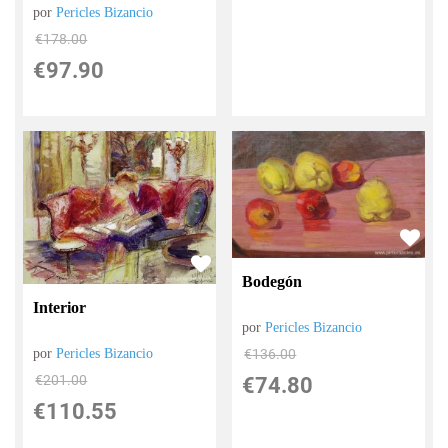
por
Pericles Bizancio
€
178.00
€
97.90
Bodegón
Interior
por
Pericles Bizancio
por
Pericles Bizancio
€
136.00
€
201.00
€
74.80
€
110.55