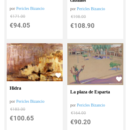
caballos
por
Pericles Bizancio
por
Pericles Bizancio
€
171.00
€
198.00
€
94.05
€
108.90
Hidra
La plaza de Esparta
por
Pericles Bizancio
por
Pericles Bizancio
€
183.00
€
164.00
€
100.65
€
90.20