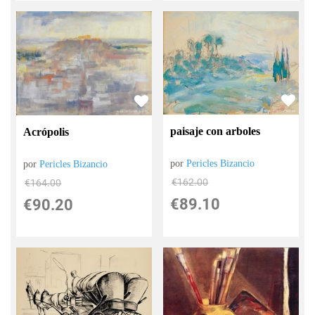
paisaje con arboles
Acrópolis
por
Pericles Bizancio
por
Pericles Bizancio
€
162.00
€
164.00
€
89.10
€
90.20