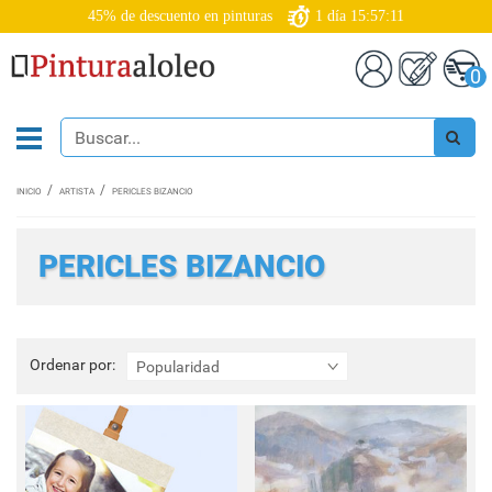
45% de descuento en pinturas
1
día
15:57:09
0
INICIO
ARTISTA
PERICLES BIZANCIO
PERICLES BIZANCIO
Ordenar
Ordenar por:
Popularidad
por: