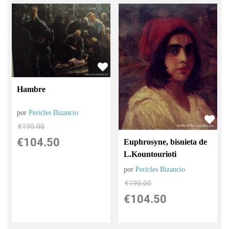
Hambre
por
Pericles Bizancio
€
190.00
€
104.50
Euphrosyne, bisnieta de
L.Kountourioti
por
Pericles Bizancio
€
190.00
€
104.50