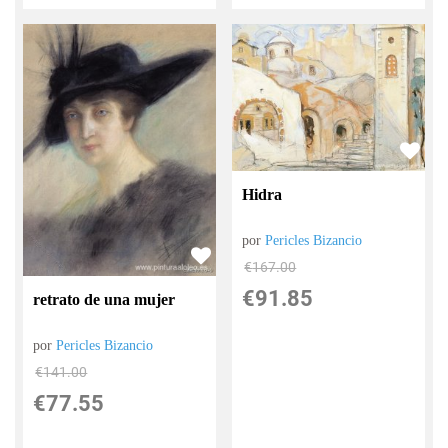
Hidra
por
Pericles Bizancio
€
167.00
€
91.85
retrato de una mujer
por
Pericles Bizancio
€
141.00
€
77.55