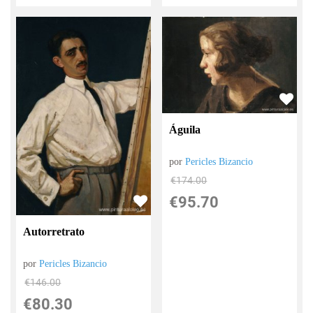
Águila
por
Pericles Bizancio
€
174.00
€
95.70
Autorretrato
por
Pericles Bizancio
€
146.00
€
80.30