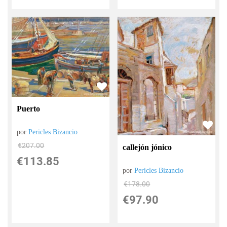
Puerto
por
Pericles Bizancio
€
207.00
callejón jónico
€
113.85
por
Pericles Bizancio
€
178.00
€
97.90