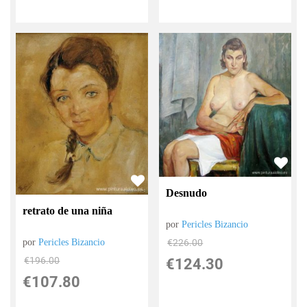
Desnudo
retrato de una niña
por
Pericles Bizancio
€
226.00
por
Pericles Bizancio
€
196.00
€
124.30
€
107.80