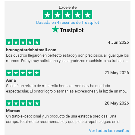
Excelente
Basada en 4 reseñas de Trustpilot
4 Jun 2026
brunagotardohotmail.com
Los cuadros llegaron en perfecto estado y son preciosos, al igual que los
marcos. Estoy muy satisfecha y les agradezco muchísimo su trabajo.
Ya están colgados en las paredes de mi casa. He recibido muchos e
21 May 2026
Anna
Solicité un retrato de mi famila hecho a medida y ha quedado
espectacular. El pintor logró plasmar las expresiones y la luz de un modo
muy natural, como si hubiera estado pintando en vivo. Siempre que les p
20 May 2026
Marcus
Un trato excepcional y un producto de una estética preciosa. Una
compra totalmente recomendable y que pienso repetir seguro en el
futuro.
Ver todas las reseñas