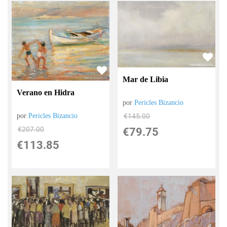
Mar de Libia
Verano en Hidra
por
Pericles Bizancio
por
Pericles Bizancio
€
145.00
€
207.00
€
79.75
€
113.85