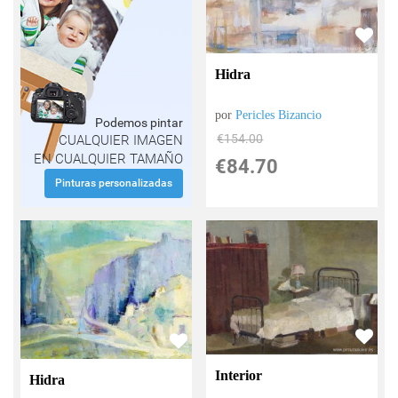
Hidra
por
Pericles Bizancio
Podemos pintar
€
154.00
CUALQUIER IMAGEN
EN CUALQUIER TAMAÑO
€
84.70
Pinturas personalizadas
Interior
Hidra