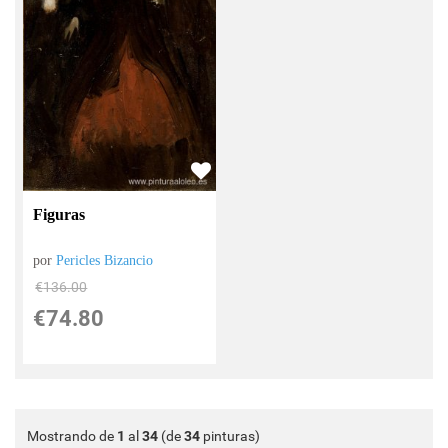
Figuras
por
Pericles Bizancio
€
136.00
€
74.80
Mostrando de
1
al
34
(de
34
pinturas)