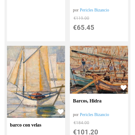
por
Pericles Bizancio
€
119.00
€
65.45
Barcos, Hidra
por
Pericles Bizancio
€
184.00
barco con velas
€
101.20