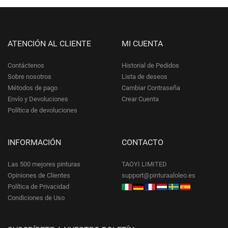
ATENCIÓN AL CLIENTE
MI CUENTA
Contáctenos
Historial de Pedidos
Sobre nosotros
Lista de deseos
Métodos de pago
Cambiar Contraseña
Envío y Devoluciones
Crear Cuenta
Política de devoluciones
INFORMACIÓN
CONTACTO
Las 500 mejores pinturas
TAOYI LIMITED
Opiniones de Clientes
support@pinturaaloleo.es
Política de Privacidad
Condiciones de Uso