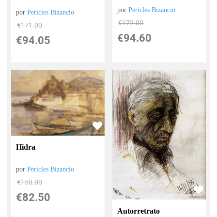
por
Pericles Bizancio
por
Pericles Bizancio
€
172.00
€
171.00
€
94.60
€
94.05
Hidra
por
Pericles Bizancio
€
150.00
€
82.50
Autorretrato