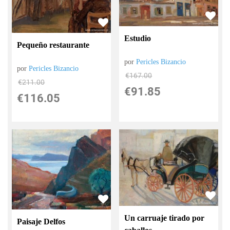
Estudio
Pequeño restaurante
por
Pericles Bizancio
por
Pericles Bizancio
€
167.00
€
211.00
€
91.85
€
116.05
Un carruaje tirado por
Paisaje Delfos