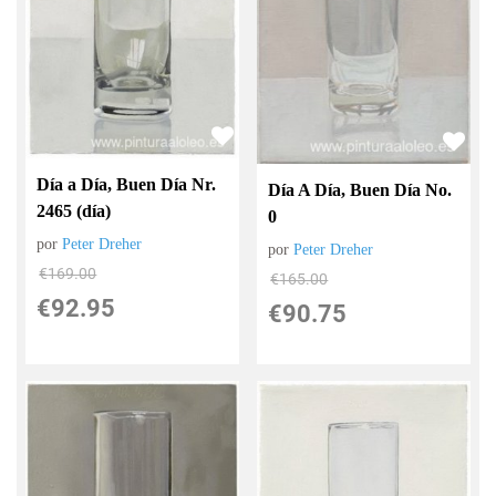
Día a Día, Buen Día Nr.
Día A Día, Buen Día No.
2465 (día)
0
por
Peter Dreher
por
Peter Dreher
€
169.00
€
165.00
€
92.95
€
90.75