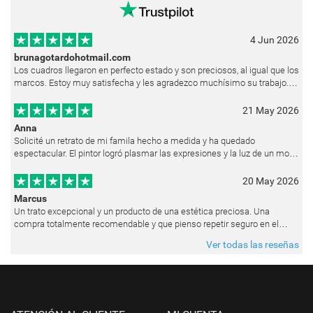
4 Jun 2026
brunagotardohotmail.com
Los cuadros llegaron en perfecto estado y son preciosos, al igual que los
marcos. Estoy muy satisfecha y les agradezco muchísimo su trabajo.
Ya están colgados en las paredes de mi casa. He recibido muchos e
21 May 2026
Anna
Solicité un retrato de mi famila hecho a medida y ha quedado
espectacular. El pintor logró plasmar las expresiones y la luz de un modo
muy natural, como si hubiera estado pintando en vivo. Siempre que les p
20 May 2026
Marcus
Un trato excepcional y un producto de una estética preciosa. Una
compra totalmente recomendable y que pienso repetir seguro en el
futuro.
Ver todas las reseñas