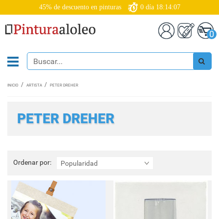
45% de descuento en pinturas
0
día
18:14:07
0
INICIO
ARTISTA
PETER DREHER
PETER DREHER
Ordenar
Ordenar por:
Popularidad
por: