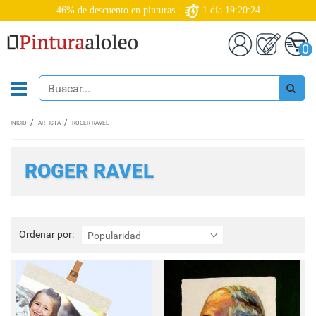
46% de descuento en pinturas
1
día
19:20:23
0
INICIO
ARTISTA
ROGER RAVEL
ROGER RAVEL
Ordenar
Ordenar por:
Popularidad
por: