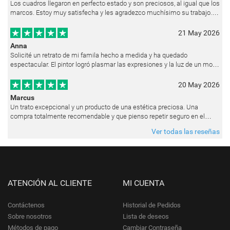
Los cuadros llegaron en perfecto estado y son preciosos, al igual que los
marcos. Estoy muy satisfecha y les agradezco muchísimo su trabajo.
Ya están colgados en las paredes de mi casa. He recibido muchos e
21 May 2026
Anna
Solicité un retrato de mi famila hecho a medida y ha quedado
espectacular. El pintor logró plasmar las expresiones y la luz de un modo
muy natural, como si hubiera estado pintando en vivo. Siempre que les p
20 May 2026
Marcus
Un trato excepcional y un producto de una estética preciosa. Una
compra totalmente recomendable y que pienso repetir seguro en el
futuro.
Ver todas las reseñas
ATENCIÓN AL CLIENTE
MI CUENTA
Contáctenos
Historial de Pedidos
Sobre nosotros
Lista de deseos
Métodos de pago
Cambiar Contraseña