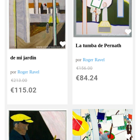
La tumba de Pernath
de mi jardin
por
Roger Ravel
€
156.00
por
Roger Ravel
€
84.24
€
213.00
€
115.02