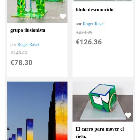
título desconocido
por
Roger Ravel
grupo ilusionista
€
234.00
€
126.36
por
Roger Ravel
€
145.00
€
78.30
El carro para mover el
cielo.