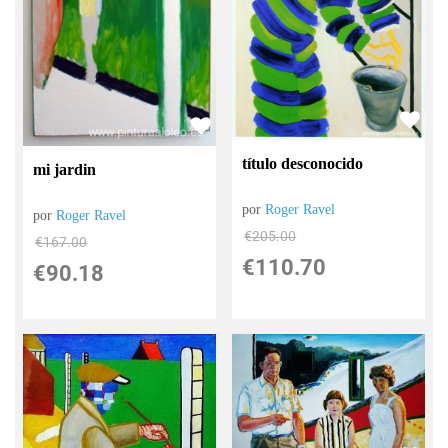
título desconocido
mi jardin
por
Roger Ravel
por
Roger Ravel
€
205.00
€
167.00
€
110.70
€
90.18