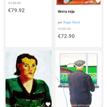
€
148.00
€
79.92
tierra roja
por
Roger Ravel
€
135.00
€
72.90