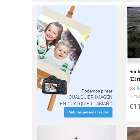
Sin t
(El 
por
R
Podemos pintar
€
218
CUALQUIER IMAGEN
EN CUALQUIER TAMAÑO
€
1
Pinturas personalizadas