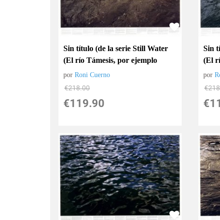
Sin título (de la serie Still Water
Sin t
(El río Támesis, por ejemplo
(El 
por
Roni Cuerno
por
R
€
218.00
€
218
€
119.90
€
1