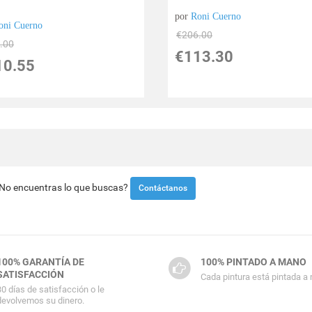
por
Roni Cuerno
oni Cuerno
€
206.00
.00
€
113.30
10.55
¿No encuentras lo que buscas?
Contáctanos
100% GARANTÍA DE
100% PINTADO A MANO
SATISFACCIÓN
Cada pintura está pintada a
30 días de satisfacción o le
devolvemos su dinero.