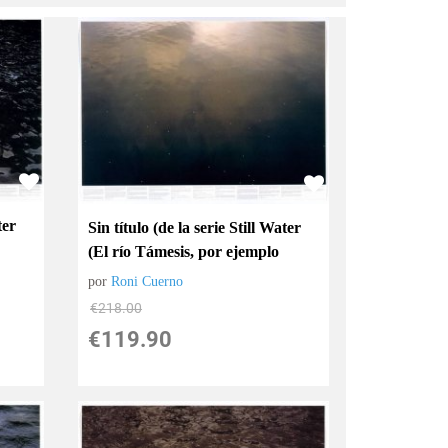
ter
Sin título (de la serie Still Water
(El río Támesis, por ejemplo
por
Roni Cuerno
€
218.00
€
119.90