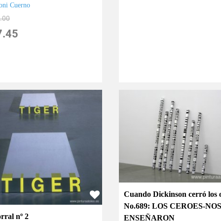
oni Cuerno
.00
7.45
Cuando Dickinson cerró los 
No.689: LOS CEROES-NOS
rral nº 2
ENSEÑARON