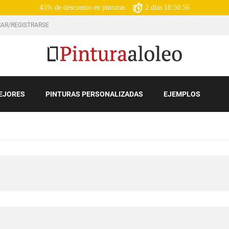
45% de descuento en pinturas
2
días
18:50:54
AR/REGISTRARSE
EJORES
PINTURAS PERSONALIZADAS
EJEMPLOS