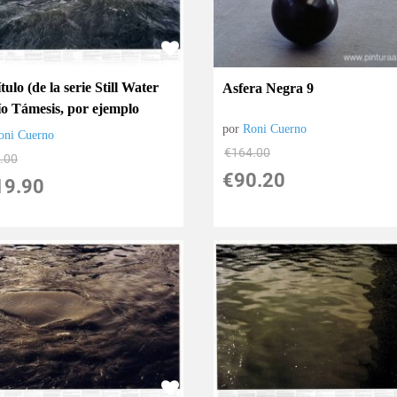
ítulo (de la serie Still Water
Asfera Negra 9
río Támesis, por ejemplo
por
Roni Cuerno
oni Cuerno
€
164.00
.00
€
90.20
19.90