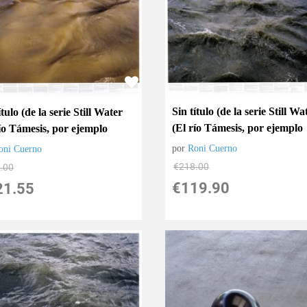
Sin título (de la serie Still Wa
ítulo (de la serie Still Water
(El río Támesis, por ejemplo
río Támesis, por ejemplo
por
Roni Cuerno
oni Cuerno
€
218.00
.00
€
119.90
21.55