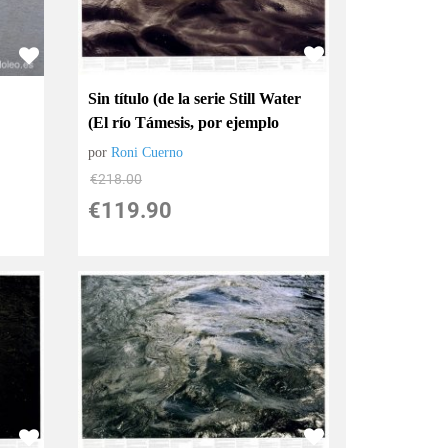
Sin título (de la serie Still Water
(El río Támesis, por ejemplo
por
Roni Cuerno
€
218.00
€
119.90