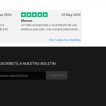
ay 2026
20 May 2026
Marcus
ho a
Un trato excepcional y un producto de una
l pintor
estética preciosa. Una compra totalmente
uz de un
recomendable y que pienso repetir seguro
 estado
en el futuro.
Ver todas las reseñas
USCRÍBETE A NUESTRO BOLETÍN