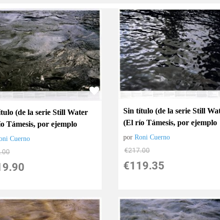
Sin título (de la serie Still Wa
ítulo (de la serie Still Water
(El río Támesis, por ejemplo
río Támesis, por ejemplo
por
Roni Cuerno
oni Cuerno
€
217.00
.00
€
119.35
19.90