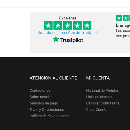
Excelente
brunag
Los cuad
Basada en 4 reseñas de Trustpilot
son prec
Estoy mu
muchísim
las pare
e
ATENCIÓN AL CLIENTE
MI CUENTA
Contáctenos
Historial de Pedidos
Sobre nosotros
Lista de deseos
Métodos de pago
Cambiar Contraseña
Envío y Devoluciones
Crear Cuenta
Política de devoluciones