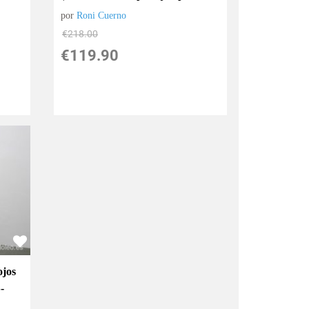
por
Roni Cuerno
€
218.00
€
119.90
ojos
-