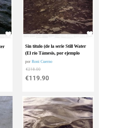
Sin título (de la serie Still Water
ter
(El río Támesis, por ejemplo
por
Roni Cuerno
€
218.00
€
119.90