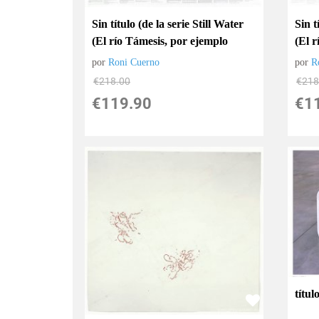
Sin título (de la serie Still Water
Sin t
(El río Támesis, por ejemplo
(El 
por
Roni Cuerno
por
R
€
218.00
€
218
€
119.90
€
1
títul