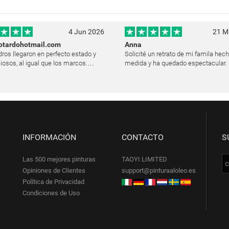
4 Jun 2026
21 M
otardohotmail.com
Anna
ros llegaron en perfecto estado y
Solicité un retrato de mi famila hec
iosos, al igual que los marcos.
medida y ha quedado espectacular. E
y satisfecha y les agradezco
logró plasmar las expresiones y la l
o su trabajo. Ya están colgados en
modo muy natural, como si hubiera
des de mi casa. He recibido muchos
pintando en vivo. Siempre que les p
INFORMACIÓN
CONTACTO
S
Las 500 mejores pinturas
TAOYI LIMITED
Opiniones de Clientes
support@pinturaaloleo.es
Política de Privacidad
Condiciones de Uso