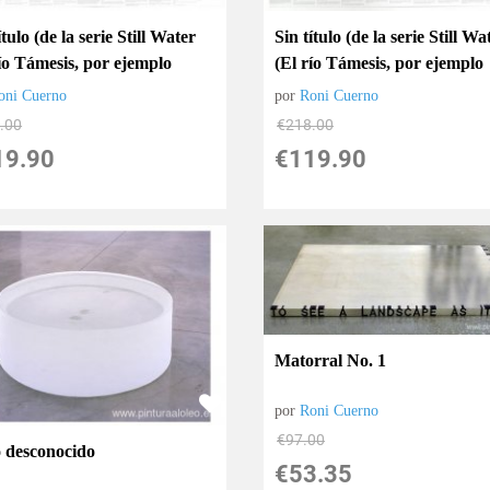
ítulo (de la serie Still Water
Sin título (de la serie Still Wa
río Támesis, por ejemplo
(El río Támesis, por ejemplo
oni Cuerno
por
Roni Cuerno
.00
€
218.00
19.90
€
119.90
Matorral No. 1
por
Roni Cuerno
€
97.00
o desconocido
€
53.35