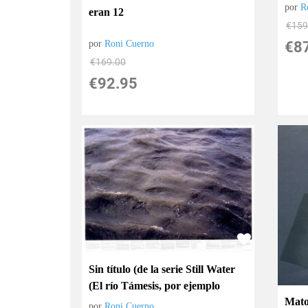
por
R
eran 12
€
159
por
Roni Cuerno
€
8
€
169.00
€
92.95
Sin título (de la serie Still Water
(El río Támesis, por ejemplo
Mato
por
Roni Cuerno