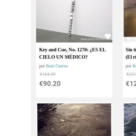
Key and Cue, No. 1270: ¿ES EL
Sin t
CIELO UN MÉDICO?
(El 
por
Roni Cuerno
por
R
€
164.00
€
221
€
90.20
€
1