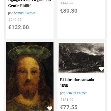
€
146.00
Gentle Phillis'
€
80.30
por
Samuel Palmer
€
240.00
€
132.00
El labrador cansado
1858
por
Samuel Palmer
€
141.00
€
77.55