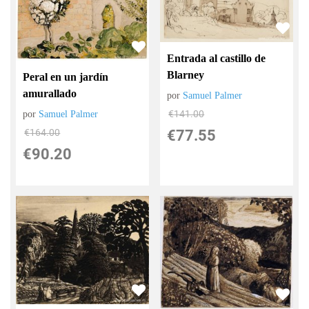
Entrada al castillo de
Blarney
Peral en un jardín
amurallado
por
Samuel Palmer
€
141.00
por
Samuel Palmer
€
77.55
€
164.00
€
90.20