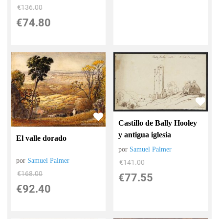
€
136.00
€
74.80
Castillo de Bally Hooley
y antigua iglesia
El valle dorado
por
Samuel Palmer
por
Samuel Palmer
€
141.00
€
168.00
€
77.55
€
92.40