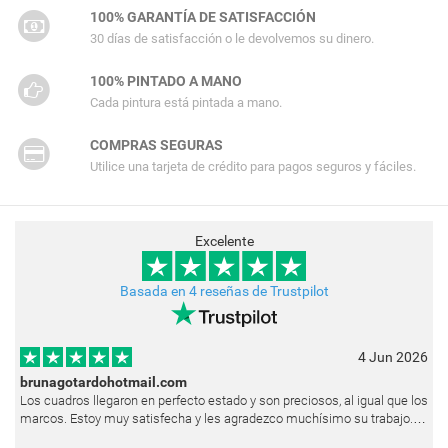
100% GARANTÍA DE SATISFACCIÓN
30 días de satisfacción o le devolvemos su dinero.
100% PINTADO A MANO
Cada pintura está pintada a mano.
COMPRAS SEGURAS
Utilice una tarjeta de crédito para pagos seguros y fáciles.
Excelente
Basada en 4 reseñas de Trustpilot
4 Jun 2026
brunagotardohotmail.com
Los cuadros llegaron en perfecto estado y son preciosos, al igual que los
marcos. Estoy muy satisfecha y les agradezco muchísimo su trabajo.
Ya están colgados en las paredes de mi casa. He recibido muchos e