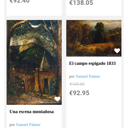
€
92.40
€
138.05
El campo espigado 1833
por
Samuel Palmer
€
169.00
€
92.95
Una escena montañosa
por
Samuel Palmer