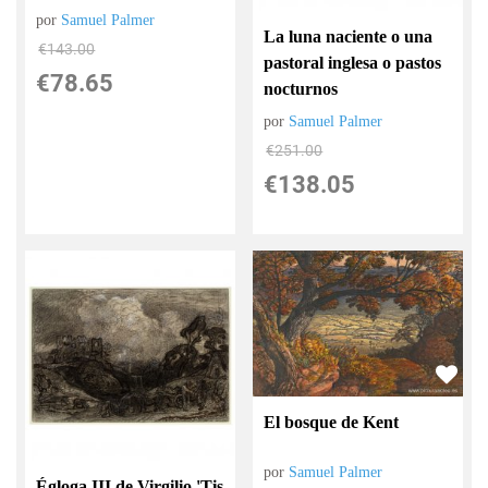
por
Samuel Palmer
La luna naciente o una
€
143.00
pastoral inglesa o pastos
€
78.65
nocturnos
por
Samuel Palmer
€
251.00
€
138.05
El bosque de Kent
por
Samuel Palmer
Égloga III de Virgilio 'Tis