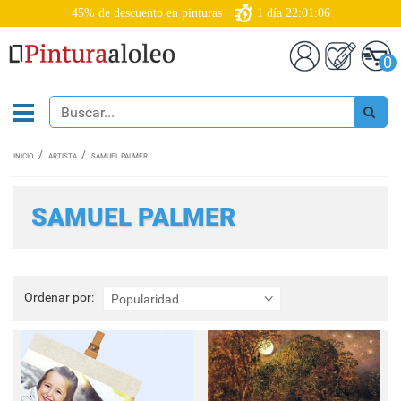
45% de descuento en pinturas
1
día
22:01:05
0
INICIO
ARTISTA
SAMUEL PALMER
SAMUEL PALMER
Ordenar
Ordenar por:
Popularidad
por: