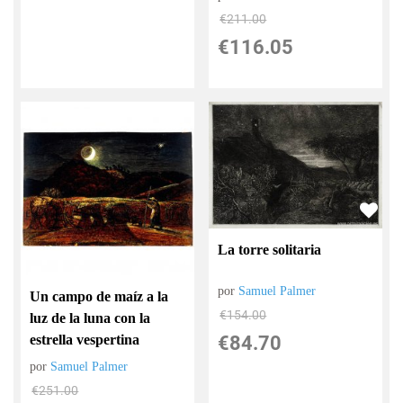
€
211.00
€
116.05
La torre solitaria
por
Samuel Palmer
Un campo de maíz a la
€
154.00
luz de la luna con la
€
84.70
estrella vespertina
por
Samuel Palmer
€
251.00