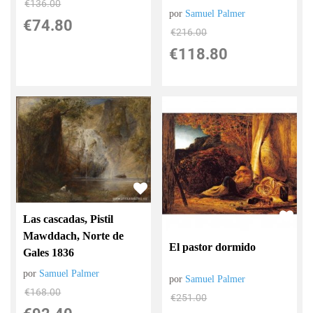
€
136.00
por
Samuel Palmer
€
74.80
€
216.00
€
118.80
Las cascadas, Pistil
Mawddach, Norte de
El pastor dormido
Gales 1836
por
Samuel Palmer
por
Samuel Palmer
€
168.00
€
251.00