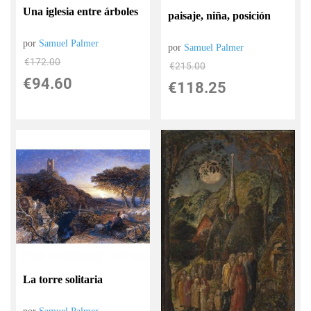
Una iglesia entre árboles
paisaje, niña, posición
por
Samuel Palmer
por
Samuel Palmer
€
172.00
€
215.00
€
94.60
€
118.25
La torre solitaria