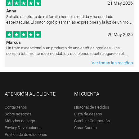
21 May 2026
Anna
Solicité un retrato de mi famila hecho a medida y ha quedado
espectacular. El pintor logró plasmar las expresiones y la luz de un modo
muy natural, como si hubiera estado pintando en vivo. Siempre que les p
20 May 2026
Marcus
Un trato excepcional y un producto de una estética preciosa. Una
compra totalmente recomendable y que pienso repetir seguro en el
futuro.
Ver todas las reseñas
ATENCIÓN AL CLIENTE
MI CUENTA
Contáctenos
Historial de Pedidos
Sobre nosotros
Lista de deseos
Métodos de pago
Cambiar Contraseña
Envío y Devoluciones
Crear Cuenta
Política de devoluciones