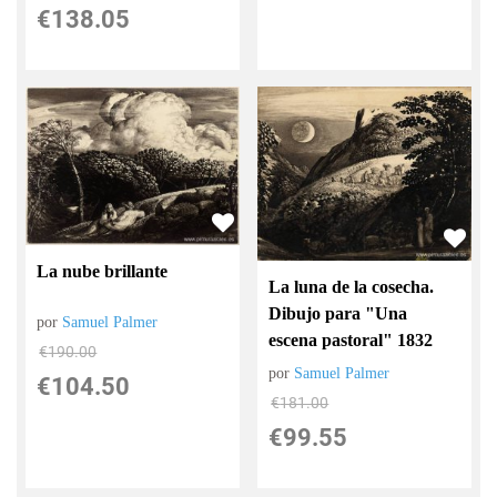
€
138.05
La nube brillante
La luna de la cosecha.
Dibujo para "Una
por
Samuel Palmer
escena pastoral" 1832
€
190.00
por
Samuel Palmer
€
104.50
€
181.00
€
99.55