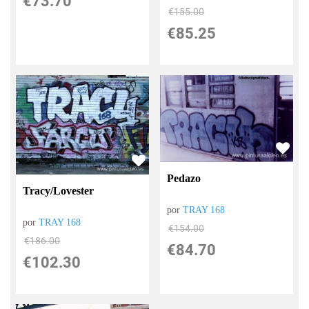
€
73.70
€
155.00
€
85.25
Pedazo
Tracy/Lovester
por
TRAY 168
por
TRAY 168
€
154.00
€
186.00
€
84.70
€
102.30