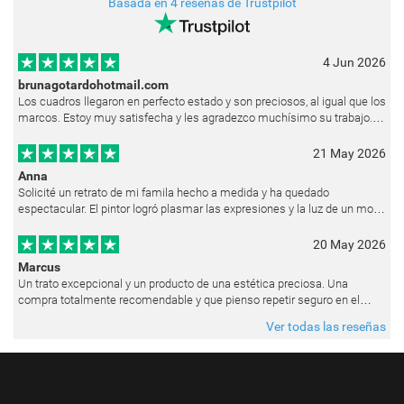
Basada en 4 reseñas de Trustpilot
4 Jun 2026
brunagotardohotmail.com
Los cuadros llegaron en perfecto estado y son preciosos, al igual que los
marcos. Estoy muy satisfecha y les agradezco muchísimo su trabajo.
Ya están colgados en las paredes de mi casa. He recibido muchos e
21 May 2026
Anna
Solicité un retrato de mi famila hecho a medida y ha quedado
espectacular. El pintor logró plasmar las expresiones y la luz de un modo
muy natural, como si hubiera estado pintando en vivo. Siempre que les p
20 May 2026
Marcus
Un trato excepcional y un producto de una estética preciosa. Una
compra totalmente recomendable y que pienso repetir seguro en el
futuro.
Ver todas las reseñas