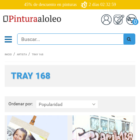
45% de descuento en pinturas
2
días
02:32:59
0
INICIO
ARTISTA
TRAY 168
TRAY 168
Ordenar
Ordenar por:
Popularidad
por: