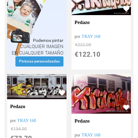
Pedazo
por
TRAY 168
Podemos pintar
€
222.00
CUALQUIER IMAGEN
EN CUALQUIER TAMAÑO
€
122.10
Pinturas personalizadas
Pedazo
Pedazo
por
TRAY 168
€
134.00
por
TRAY 168