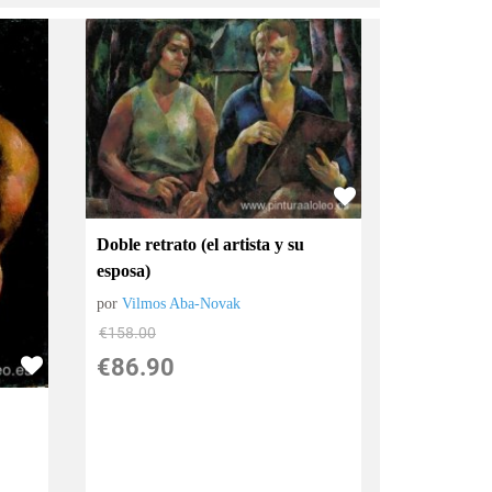
Doble retrato (el artista y su
esposa)
por
Vilmos Aba-Novak
€
158.00
€
86.90