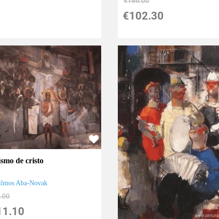
€
186.00
€
102.30
ismo de cristo
ilmos Aba-Novak
.00
11.10