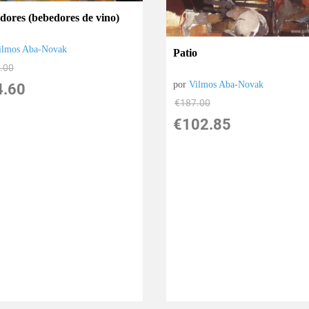
dores (bebedores de vino)
ilmos Aba-Novak
Patio
.00
por
Vilmos Aba-Novak
4.60
€
187.00
€
102.85