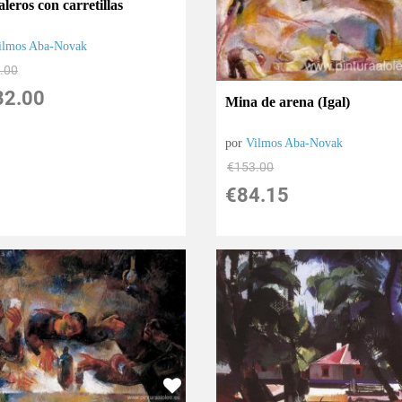
leros con carretillas
ilmos Aba-Novak
.00
32.00
Mina de arena (Igal)
por
Vilmos Aba-Novak
€
153.00
€
84.15