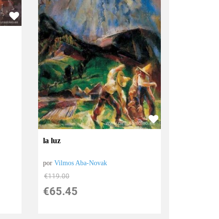
la luz
por
Vilmos Aba-Novak
€
119.00
€
65.45