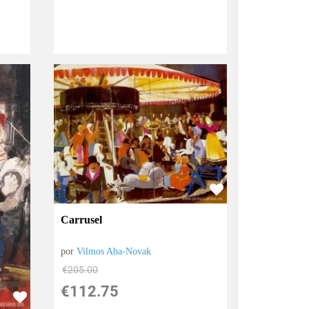
Carrusel
por
Vilmos Aba-Novak
€
205.00
€
112.75