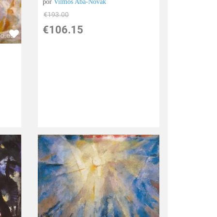
por
Vilmos Aba-Novak
€
193.00
€
106.15