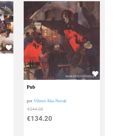
Pub
por
Vilmos Aba-Novak
€
244.00
€
134.20