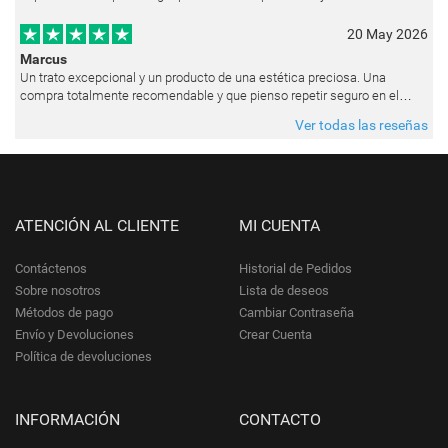
muy natural, como si hubiera estado pintando en vivo. Siempre que les p
20 May 2026
Marcus
Un trato excepcional y un producto de una estética preciosa. Una
compra totalmente recomendable y que pienso repetir seguro en el
futuro.
Ver todas las reseñas
ATENCIÓN AL CLIENTE
MI CUENTA
Contáctenos
Historial de Pedidos
Sobre nosotros
Lista de deseos
Métodos de pago
Cambiar Contraseña
Envío y Devoluciones
Crear Cuenta
Política de devoluciones
INFORMACIÓN
CONTACTO