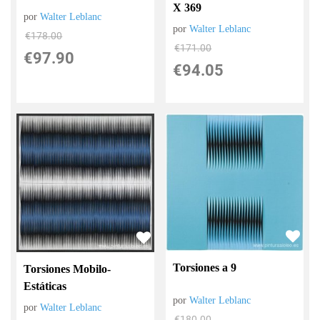
X 369
por
Walter Leblanc
por
Walter Leblanc
€
178.00
€
171.00
€
97.90
€
94.05
Torsiones a 9
Torsiones Mobilo-
Estáticas
por
Walter Leblanc
por
Walter Leblanc
€
180.00