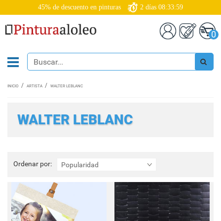
45% de descuento en pinturas
2
días
08:33:58
0
INICIO
ARTISTA
WALTER LEBLANC
WALTER LEBLANC
Ordenar
Ordenar por:
Popularidad
por: