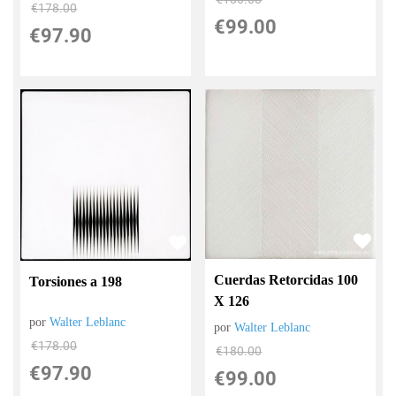
€
178.00
€
99.00
€
97.90
Cuerdas Retorcidas 100
Torsiones a 198
X 126
por
Walter Leblanc
por
Walter Leblanc
€
178.00
€
180.00
€
97.90
€
99.00