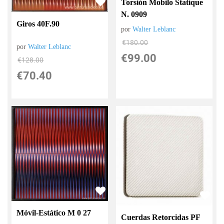
Torsión Mobilo Statique
N. 0909
Giros 40F.90
por
Walter Leblanc
€
180.00
por
Walter Leblanc
€
99.00
€
128.00
€
70.40
Móvil-Estático M 0 27
Cuerdas Retorcidas PF