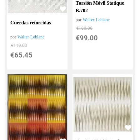
Torsión Móvil Statique
B.702
por
Walter Leblanc
Cuerdas retorcidas
€
180.00
€
99.00
por
Walter Leblanc
€
119.00
€
65.45