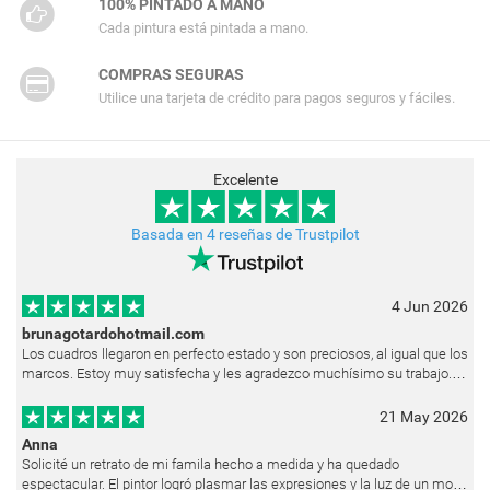
100% PINTADO A MANO
Cada pintura está pintada a mano.
COMPRAS SEGURAS
Utilice una tarjeta de crédito para pagos seguros y fáciles.
Excelente
Basada en 4 reseñas de Trustpilot
4 Jun 2026
brunagotardohotmail.com
Los cuadros llegaron en perfecto estado y son preciosos, al igual que los
marcos. Estoy muy satisfecha y les agradezco muchísimo su trabajo.
Ya están colgados en las paredes de mi casa. He recibido muchos e
21 May 2026
Anna
Solicité un retrato de mi famila hecho a medida y ha quedado
espectacular. El pintor logró plasmar las expresiones y la luz de un modo