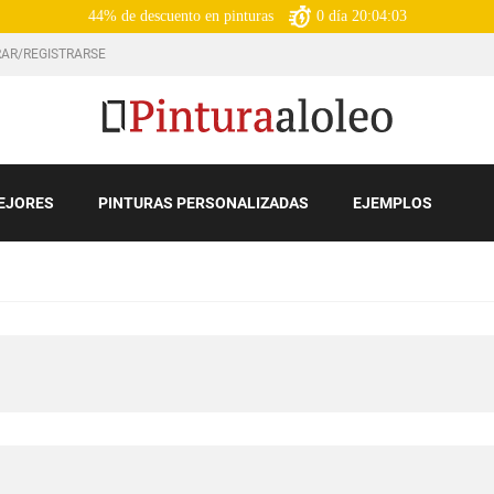
44% de descuento en pinturas
0
día
20:04:01
AR/REGISTRARSE
EJORES
PINTURAS PERSONALIZADAS
EJEMPLOS