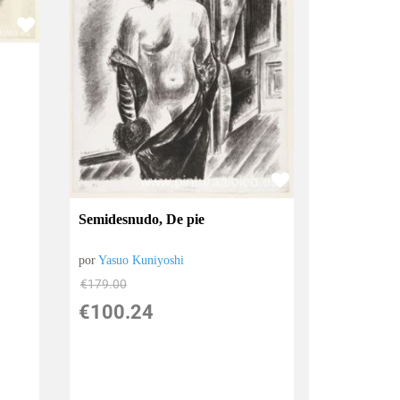
Semidesnudo, De pie
por
Yasuo Kuniyoshi
€
179.00
€
100.24