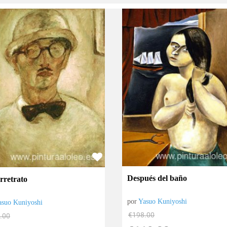
Después del baño
rretrato
por
Yasuo Kuniyoshi
asuo Kuniyoshi
€
198.00
.00