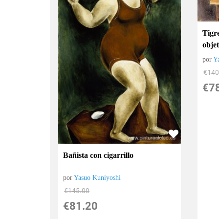
Tigr
obje
por
Y
€
140
€
7
Bañista con cigarrillo
por
Yasuo Kuniyoshi
€
145.00
€
81.20