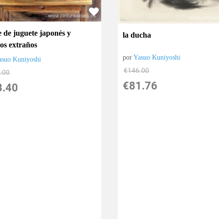
e de juguete japonés y
la ducha
tos extraños
por
Yasuo Kuniyoshi
asuo Kuniyoshi
€
146.00
.00
€
81.76
8.40