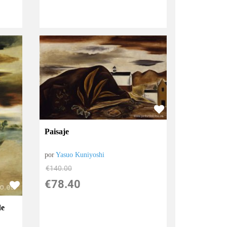
Paisaje
por
Yasuo Kuniyoshi
€
140.00
€
78.40
de