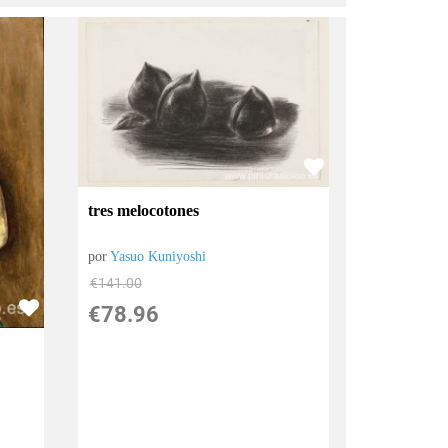
tres melocotones
por
Yasuo Kuniyoshi
€
141.00
€
78.96