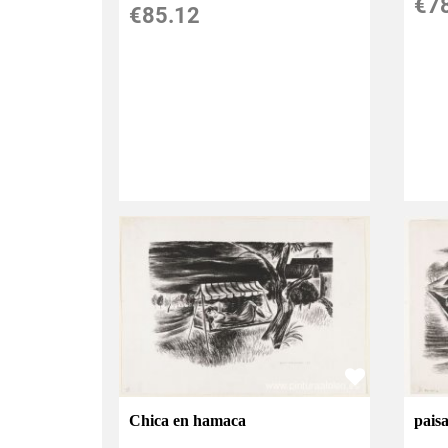
€
7
€
85.12
Chica en hamaca
pais