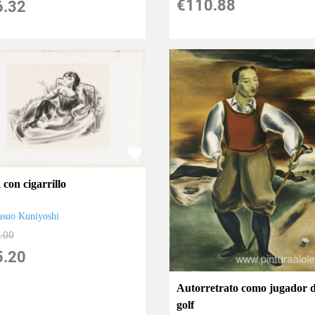
€
110.88
6.32
 con cigarrillo
asuo Kuniyoshi
.00
5.20
Autorretrato como jugador 
golf