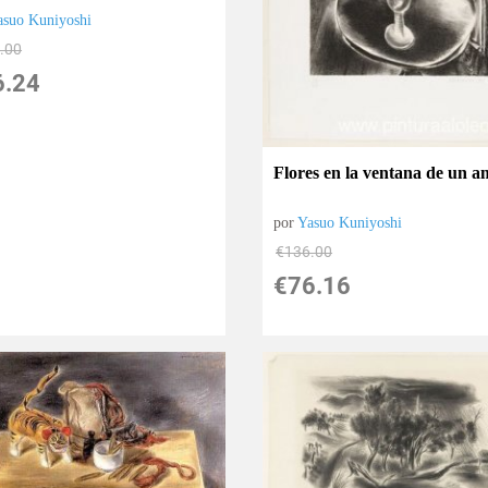
asuo Kuniyoshi
.00
6.24
Flores en la ventana de un a
por
Yasuo Kuniyoshi
€
136.00
€
76.16