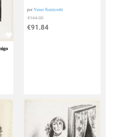
por
Yasuo Kuniyoshi
€
164.00
€
91.84
migo