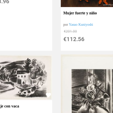
8.96
Mujer fuerte y niño
por
Yasuo Kuniyoshi
€
201.00
€
112.56
aje con vaca