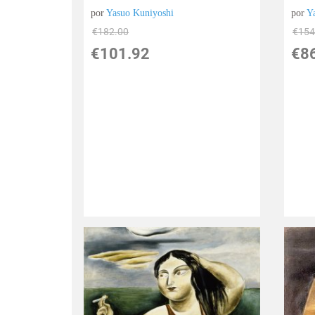
por
Yasuo Kuniyoshi
por
Y
€
182.00
€
154
€
101.92
€
8