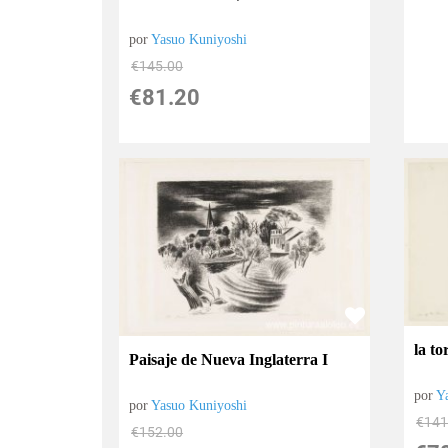
por
Yasuo Kuniyoshi
€
145.00
€
81.20
la t
Paisaje de Nueva Inglaterra I
por
Y
por
Yasuo Kuniyoshi
€
141
€
152.00