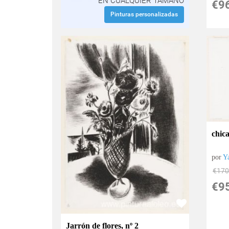
EN CUALQUIER TAMAÑO
€
9
Pinturas personalizadas
chica
por
Y
€
170
€
9
Jarrón de flores, nº 2