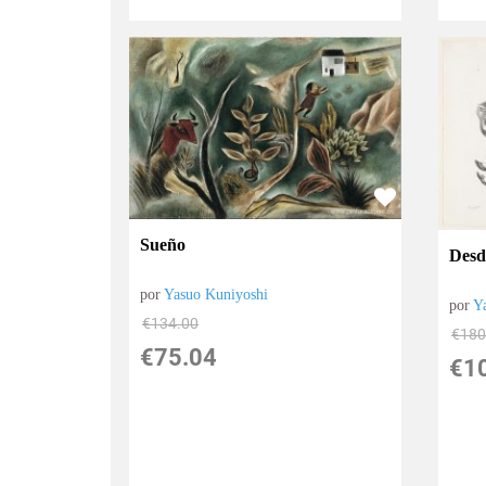
Sueño
Desd
por
Yasuo Kuniyoshi
por
Y
€
134.00
€
180
€
75.04
€
1