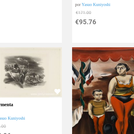
por
Yasuo Kuniyoshi
€
171.00
€
95.76
ormenta
asuo Kuniyoshi
.00