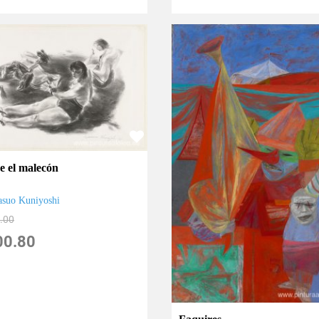
e el malecón
asuo Kuniyoshi
.00
00.80