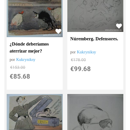
Núremberg. Defensores.
¿Dónde deberíamos
aterrizar mejor?
por
Kukryniksy
€
178.00
por
Kukryniksy
€
153.00
€
99.68
€
85.68