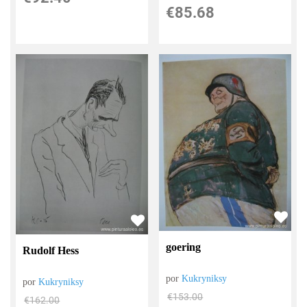
€
85.68
goering
Rudolf Hess
por
Kukryniksy
por
Kukryniksy
€
153.00
€
162.00