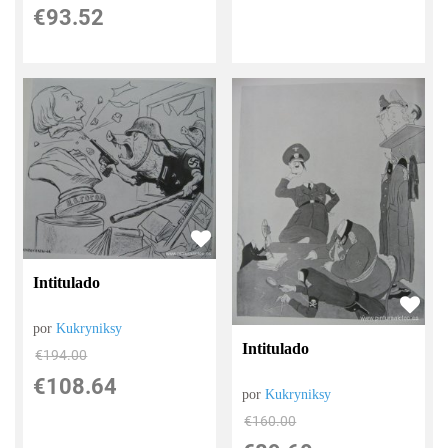
€
93.52
Intitulado
por
Kukryniksy
Intitulado
€
194.00
€
108.64
por
Kukryniksy
€
160.00