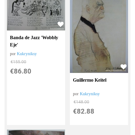
Banda de Jazz 'Wobbly
Eje'
por
Kukryniksy
€
155.00
€
86.80
Guillermo Keitel
por
Kukryniksy
€
148.00
€
82.88