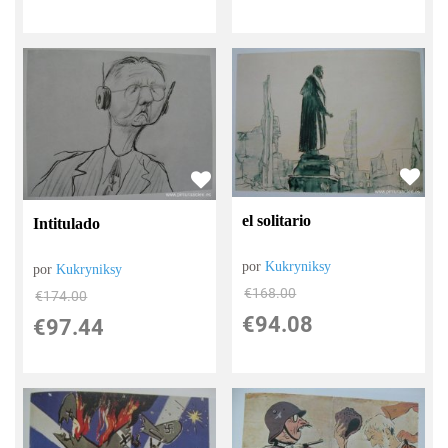
el solitario
Intitulado
por
Kukryniksy
por
Kukryniksy
€
168.00
€
174.00
€
94.08
€
97.44