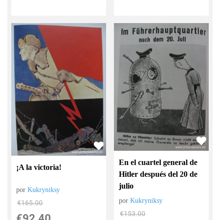
En el cuartel general de
¡A la victoria!
Hitler después del 20 de
julio
por
Kukryniksy
por
Kukryniksy
€
165.00
€
153.00
€
92.40