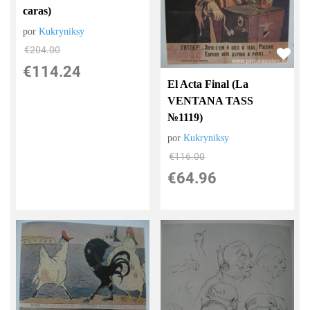
caras)
por
Kukryniksy
€
204.00
€
114.24
El Acta Final (La
VENTANA TASS
№1119)
por
Kukryniksy
€
116.00
€
64.96