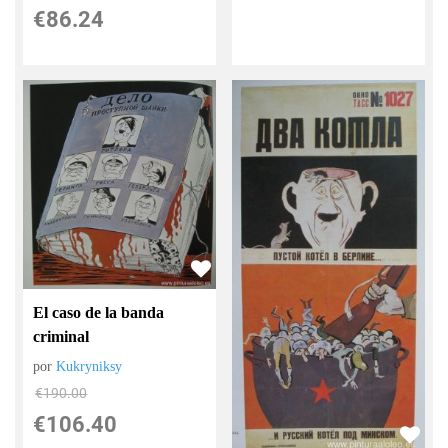
€
86.24
El caso de la banda
criminal
por
Kukryniksy
€
190.00
€
106.40