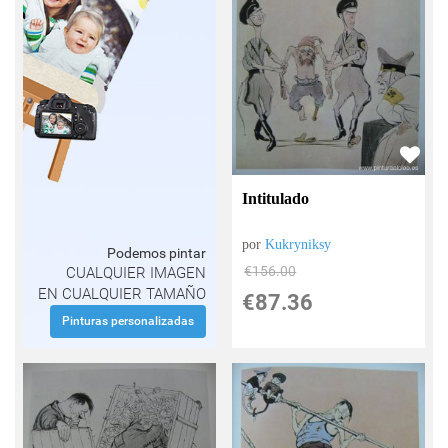
Intitulado
por
Kukryniksy
Podemos pintar
€
156.00
CUALQUIER IMAGEN
EN CUALQUIER TAMAÑO
€
87.36
Pinturas personalizadas