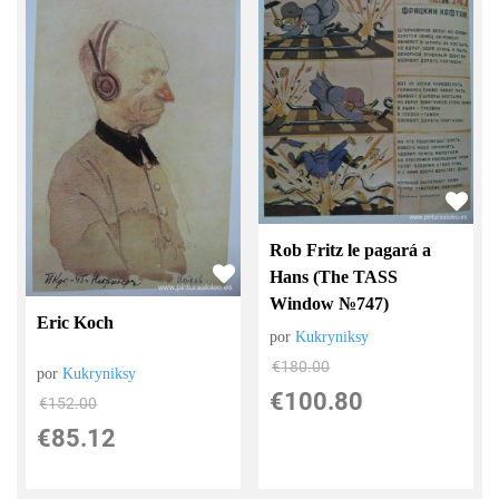
Rob Fritz le pagará a
Hans (The TASS
Window №747)
Eric Koch
por
Kukryniksy
€
180.00
por
Kukryniksy
€
100.80
€
152.00
€
85.12