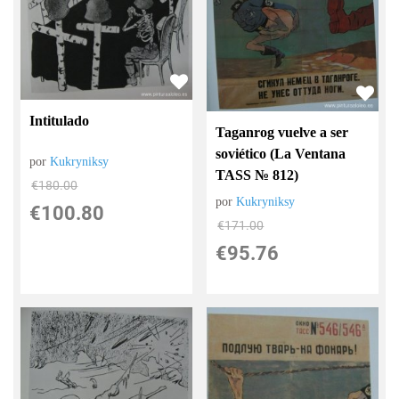
Intitulado
Taganrog vuelve a ser
soviético (La Ventana
por
Kukryniksy
TASS № 812)
€
180.00
por
Kukryniksy
€
100.80
€
171.00
€
95.76