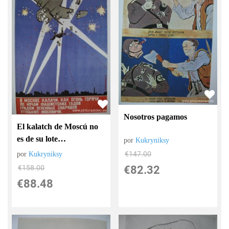
Nosotros pagamos
El kalatch de Moscú no
es de su lote…
por
Kukryniksy
€
147.00
por
Kukryniksy
€
82.32
€
158.00
€
88.48