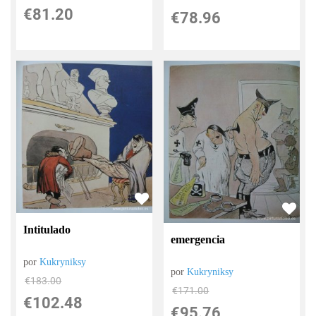
€
81.20
€
78.96
Intitulado
emergencia
por
Kukryniksy
por
Kukryniksy
€
183.00
€
171.00
€
102.48
€
95.76