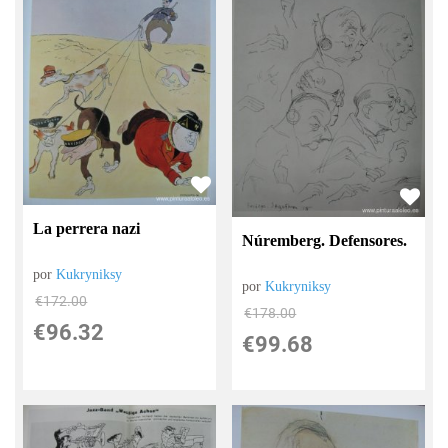
La perrera nazi
Núremberg. Defensores.
por
Kukryniksy
por
Kukryniksy
€
172.00
€
178.00
€
96.32
€
99.68