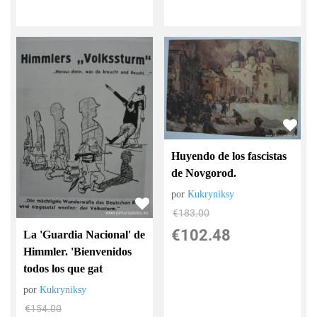
Huyendo de los fascistas
de Novgorod.
por
Kukryniksy
€
183.00
€
102.48
La 'Guardia Nacional' de
Himmler. 'Bienvenidos
todos los que gat
por
Kukryniksy
€
154.00