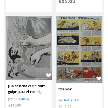
€
89.60
¡La cosecha es un duro
teremok
golpe para el enemigo!
por
Kukryniksy
por
Kukryniksy
€
145.00
€
141.00