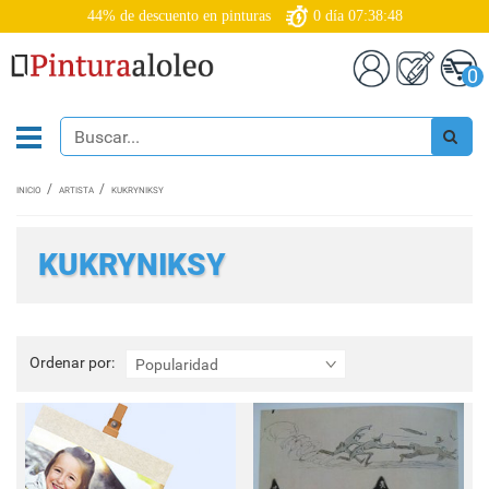
44% de descuento en pinturas
0
día
07:38:46
0
INICIO
ARTISTA
KUKRYNIKSY
KUKRYNIKSY
Ordenar
Ordenar por:
Popularidad
por: