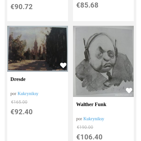
€
85.68
€
90.72
Dresde
por
Kukryniksy
€
165.00
Walther Funk
€
92.40
por
Kukryniksy
€
190.00
€
106.40