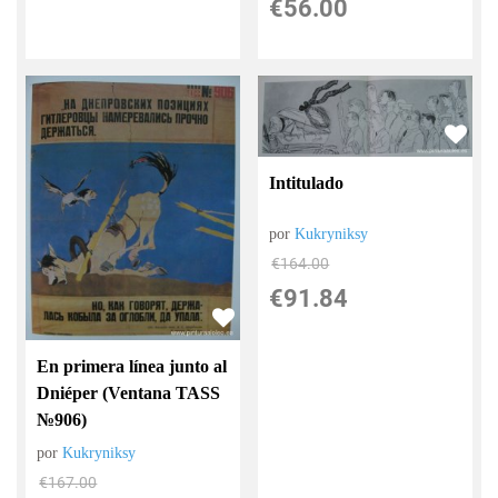
€
56.00
Intitulado
por
Kukryniksy
€
164.00
€
91.84
En primera línea junto al
Dniéper (Ventana TASS
№906)
por
Kukryniksy
€
167.00