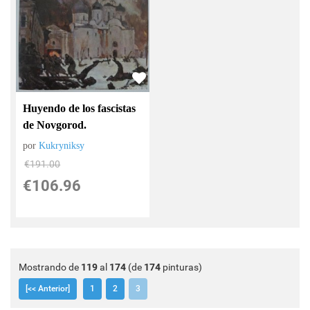
Huyendo de los fascistas
de Novgorod.
por
Kukryniksy
€
191.00
€
106.96
Mostrando de
119
al
174
(de
174
pinturas)
[<< Anterior]
1
2
3