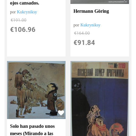
ojos cansados.
Hermann Göring
por
Kukryniksy
€
191.00
por
Kukryniksy
€
106.96
€
164.00
€
91.84
Solo han pasado unos
meses (Mirando a las