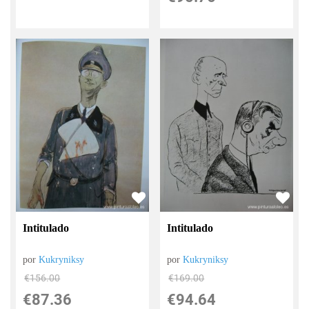
Intitulado
Intitulado
por
Kukryniksy
por
Kukryniksy
€
156.00
€
169.00
€
87.36
€
94.64