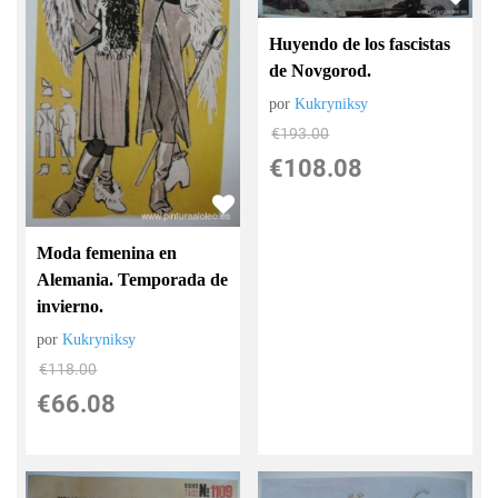
Huyendo de los fascistas
de Novgorod.
por
Kukryniksy
€
193.00
€
108.08
Moda femenina en
Alemania. Temporada de
invierno.
por
Kukryniksy
€
118.00
€
66.08