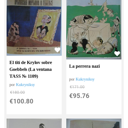
El tití de Krylov sobre
La perrera nazi
Goebbels (La ventana
TASS № 1109)
por
Kukryniksy
por
Kukryniksy
€
171.00
€
180.00
€
95.76
€
100.80