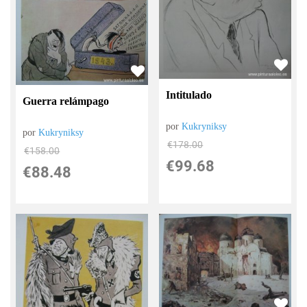
Intitulado
Guerra relámpago
por
Kukryniksy
por
Kukryniksy
€
178.00
€
158.00
€
99.68
€
88.48