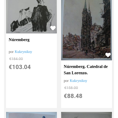
Núremberg
por
Kukryniksy
€
184.00
€
103.04
Núremberg. Catedral de
San Lorenzo.
por
Kukryniksy
€
158.00
€
88.48