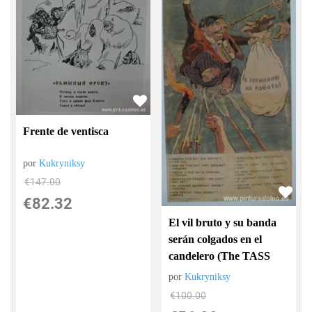
Frente de ventisca
por
Kukryniksy
€
147.00
€
82.32
El vil bruto y su banda
serán colgados en el
candelero (The TASS
por
Kukryniksy
€
100.00