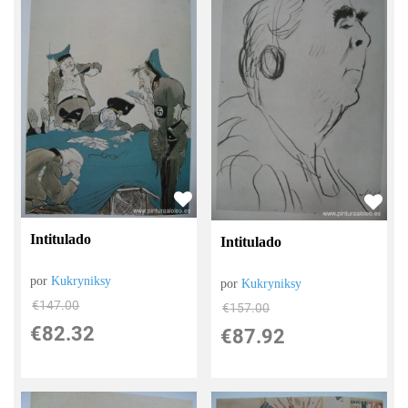
Intitulado
Intitulado
por
Kukryniksy
por
Kukryniksy
€
147.00
€
157.00
€
82.32
€
87.92