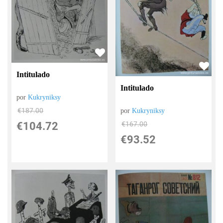
Intitulado
Intitulado
por
Kukryniksy
€
187.00
por
Kukryniksy
€
104.72
€
167.00
€
93.52