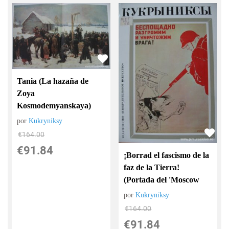
Tania (La hazaña de
Zoya
Kosmodemyanskaya)
por
Kukryniksy
€
164.00
€
91.84
¡Borrad el fascismo de la
faz de la Tierra!
(Portada del 'Moscow
por
Kukryniksy
€
164.00
€
91.84